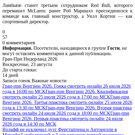
Ламбьязе станет третьим сотрудником Red Bull, которого
переманил McLaren: ранее Роб Маршалл присоединился к
команде как главный конструктор, а Уилл Кортни — как
спортивный директор.
0
57
0 комментариев
Информация.
Посетители, находящиеся в группе
Гости
, не
могут оставлять комментарии к данной публикации.
Гран-При Нидерланд 2026
Воскресенье, 23 августа
До старта гонки:
14 дней
Записи гонок
Важные новости
Гран-при Венгрии 2026. Гонка смотреть онлайн 26 июля 2026
года в 16:00 по МСК
Гран-при Венгрии 2026. Квалификация
смотреть онлайн 25 июля 2026 года в 17:00 по МСК
Гран-при
Венгрии 2026. Третья практика смотреть онлайн 25 июля 2026
года в 13:30 по МСК
Гран-при Венгрии 2026. Вторая практика
смотреть онлайн 24 июля 2026 года в 18:00 по МСК
Гран-при
Венгрии 2026. Первая практика смотреть онлайн 24 июля
2026 года в 14:30 по МСК
Вольфф не исключил дуэт Ферстаппена и Антонелли в
Mercedes
5 победителей и 5 неудачников первой половины