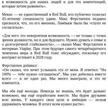
в возможность для наших людей и для тех компетенций,
которые хотим развивать».
Мекис — не единственный в Red Bull, кто публично пожелал
45-летнему специалисту удачи. Макс Ферстаппен недавно
признался, что, по его мнению, Ламбьязе было бы «глупо не
согласиться».
«Для него это невероятная возможность — не только с точки
зрения должности, но и для будущего. Нужно думать о семье и
о долгосрочной стабильности», — сказал Макс Ферстаппен в
интервью Viaplay. При этом будущее самого четырёхкратного
чемпиона мира в Red Bull тоже обсуждают, поскольку его
контракт истекает в 2028 году.
Ферстаппен добавил:
«Он сказал, что хочет услышать это от меня. Я ответил: “На
100% — тебе нужно соглашаться”. Мы уже добились вместе
всего — и не один раз. Мы много выиграли, и это не
изменится.
Мы оба ещё молоды. Никогда не знаешь, что будет дальше:
возможно, мы ещё поработаем вместе. Мы будем друзьями
всю жизнь. У каждого свои цели и амбиции — нельзя
удерживать человека. В итоге всем нужно расти».