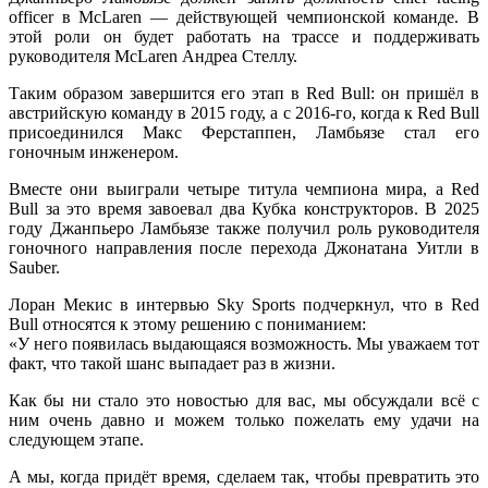
officer в McLaren — действующей чемпионской команде. В
этой роли он будет работать на трассе и поддерживать
руководителя McLaren Андреа Стеллу.
Таким образом завершится его этап в Red Bull: он пришёл в
австрийскую команду в 2015 году, а с 2016-го, когда к Red Bull
присоединился Макс Ферстаппен, Ламбьязе стал его
гоночным инженером.
Вместе они выиграли четыре титула чемпиона мира, а Red
Bull за это время завоевал два Кубка конструкторов. В 2025
году Джанпьеро Ламбьязе также получил роль руководителя
гоночного направления после перехода Джонатана Уитли в
Sauber.
Лоран Мекис в интервью Sky Sports подчеркнул, что в Red
Bull относятся к этому решению с пониманием:
«У него появилась выдающаяся возможность. Мы уважаем тот
факт, что такой шанс выпадает раз в жизни.
Как бы ни стало это новостью для вас, мы обсуждали всё с
ним очень давно и можем только пожелать ему удачи на
следующем этапе.
А мы, когда придёт время, сделаем так, чтобы превратить это