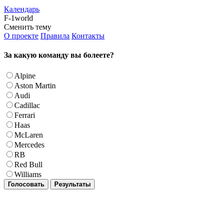
Календарь
F-1world
Сменить тему
О проекте
Правила
Контакты
За какую команду вы болеете?
Alpine
Aston Martin
Audi
Cadillac
Ferrari
Haas
McLaren
Mercedes
RB
Red Bull
Williams
Голосовать
Результаты