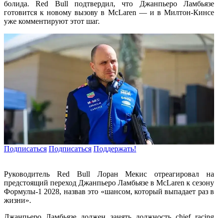
болида. Red Bull подтвердил, что Джанпьеро Ламбьязе
готовится к новому вызову в McLaren — и в Милтон-Кинсе
уже комментируют этот шаг.
Подписаться
Подписаться
Поддержать!
Руководитель Red Bull Лоран Мекис отреагировал на
предстоящий переход Джанпьеро Ламбьязе в McLaren к сезону
Формулы-1 2028, назвав это «шансом, который выпадает раз в
жизни».
Джанпьеро Ламбьязе должен занять должность chief racing