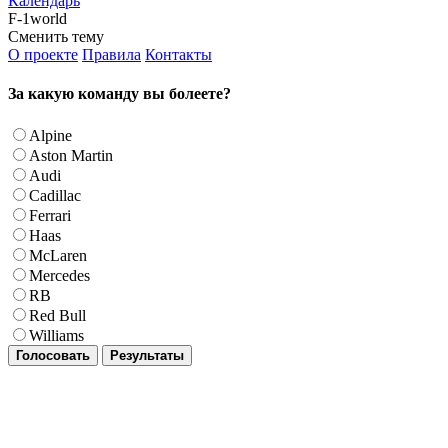
Календарь
F-1world
Сменить тему
О проекте
Правила
Контакты
За какую команду вы болеете?
Alpine
Aston Martin
Audi
Cadillac
Ferrari
Haas
McLaren
Mercedes
RB
Red Bull
Williams
Голосовать
Результаты