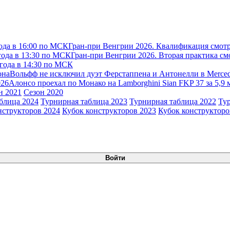
ода в 16:00 по МСК
Гран-при Венгрии 2026. Квалификация смотр
года в 13:30 по МСК
Гран-при Венгрии 2026. Вторая практика см
 года в 14:30 по МСК
она
Вольфф не исключил дуэт Ферстаппена и Антонелли в Merce
026
Алонсо проехал по Монако на Lamborghini Sian FKP 37 за 5,9
н 2021
Сезон 2020
блица 2024
Турнирная таблица 2023
Турнирная таблица 2022
Ту
нструкторов 2024
Кубок конструкторов 2023
Кубок конструкторо
Войти