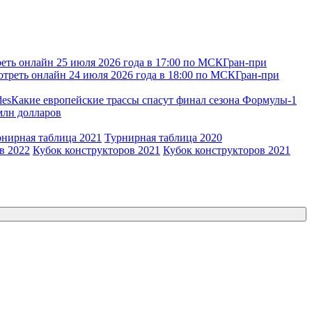
еть онлайн 25 июля 2026 года в 17:00 по МСК
Гран-при
отреть онлайн 24 июля 2026 года в 18:00 по МСК
Гран-при
des
Какие европейские трассы спасут финал сезона Формулы-1
 млн долларов
рнирная таблица 2021
Турнирная таблица 2020
в 2022
Кубок конструкторов 2021
Кубок конструкторов 2021