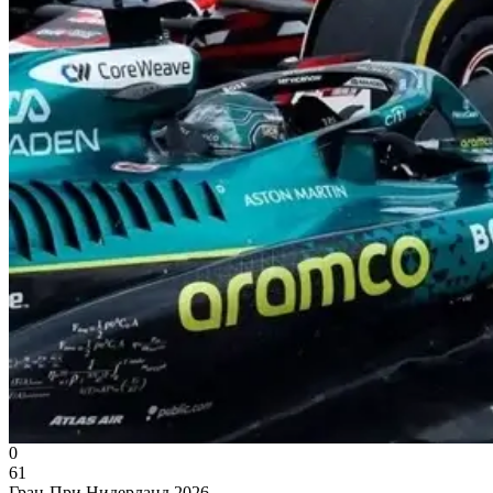
0
61
Гран-При Нидерланд 2026