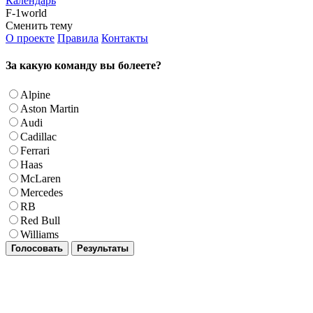
Календарь
F-1world
Сменить тему
О проекте
Правила
Контакты
За какую команду вы болеете?
Alpine
Aston Martin
Audi
Cadillac
Ferrari
Haas
McLaren
Mercedes
RB
Red Bull
Williams
Голосовать
Результаты