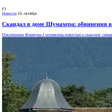
F1
Новости
16, октябрь
Скандал в доме Шумахера: обвинения в
Поклонники Формулы-1 потрясены новостью о скандале, связа