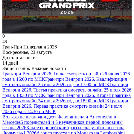
0
49
Гран-При Нидерланд 2026
Воскресенье, 23 августа
До старта гонки:
14 дней
Записи гонок
Важные новости
Гран-при Венгрии 2026. Гонка смотреть онлайн 26 июля 2026
года в 16:00 по МСК
Гран-при Венгрии 2026. Квалификация
смотреть онлайн 25 июля 2026 года в 17:00 по МСК
Гран-при
Венгрии 2026. Третья практика смотреть онлайн 25 июля 2026
года в 13:30 по МСК
Гран-при Венгрии 2026. Вторая практика
смотреть онлайн 24 июля 2026 года в 18:00 по МСК
Гран-при
Венгрии 2026. Первая практика смотреть онлайн 24 июля
2026 года в 14:30 по МСК
Вольфф не исключил дуэт Ферстаппена и Антонелли в
Mercedes
5 победителей и 5 неудачников первой половины
сезона 2026
Какие европейские трассы спасут финал сезона
Формулы-1 2026
Алонсо проехал по Монако на Lamborghini