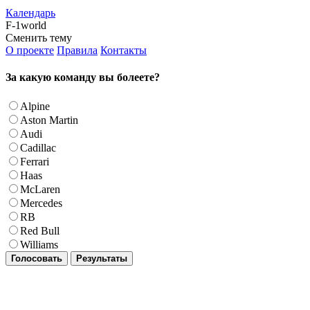
Календарь
F-1world
Сменить тему
О проекте
Правила
Контакты
За какую команду вы болеете?
Alpine
Aston Martin
Audi
Cadillac
Ferrari
Haas
McLaren
Mercedes
RB
Red Bull
Williams
Голосовать
Результаты