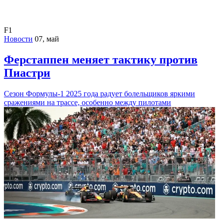
F1
Новости
07, май
Ферстаппен меняет тактику против
Пиастри
Сезон Формулы-1 2025 года радует болельщиков яркими
сражениями на трассе, особенно между пилотами