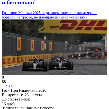
и бессильно"
Гран-при Майами 2025 года запомнился не только яркой
борьбой на трассе, но и напряжёнными моментами
0
88
1
2
3
4
Гран-При Нидерланд 2026
Воскресенье, 23 августа
До старта гонки:
13 дней
Записи гонок
Важные новости