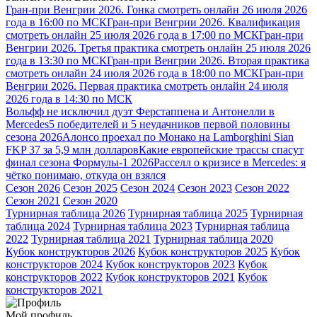
Гран-при Венгрии 2026. Гонка смотреть онлайн 26 июля 2026
года в 16:00 по МСК
Гран-при Венгрии 2026. Квалификация
смотреть онлайн 25 июля 2026 года в 17:00 по МСК
Гран-при
Венгрии 2026. Третья практика смотреть онлайн 25 июля 2026
года в 13:30 по МСК
Гран-при Венгрии 2026. Вторая практика
смотреть онлайн 24 июля 2026 года в 18:00 по МСК
Гран-при
Венгрии 2026. Первая практика смотреть онлайн 24 июля
2026 года в 14:30 по МСК
Вольфф не исключил дуэт Ферстаппена и Антонелли в
Mercedes
5 победителей и 5 неудачников первой половины
сезона 2026
Алонсо проехал по Монако на Lamborghini Sian
FKP 37 за 5,9 млн долларов
Какие европейские трассы спасут
финал сезона Формулы-1 2026
Расселл о кризисе в Mercedes: я
чётко понимаю, откуда он взялся
Сезон 2026
Сезон 2025
Сезон 2024
Сезон 2023
Сезон 2022
Сезон 2021
Сезон 2020
Турнирная таблица 2026
Турнирная таблица 2025
Турнирная
таблица 2024
Турнирная таблица 2023
Турнирная таблица
2022
Турнирная таблица 2021
Турнирная таблица 2020
Кубок конструкторов 2026
Кубок конструкторов 2025
Кубок
конструкторов 2024
Кубок конструкторов 2023
Кубок
конструкторов 2022
Кубок конструкторов 2021
Кубок
конструкторов 2021
Мой профиль