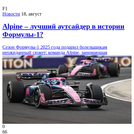
F1
Новости
18, август
Alpine – лучший аутсайдер в истории
Формулы-1?
Сезон Формулы-1 2025 года подарил болельщикам
неожиданный сюжет: команда Alpine, занимающая
0
66