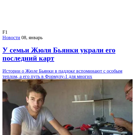
F1
Новости
08, январь
У семьи Жюля Бьянки украли его
последний карт
Истории о Жюле Бьянки в паддоке вспоминают с особым
теплом, а его путь в Формулу-1 для многих