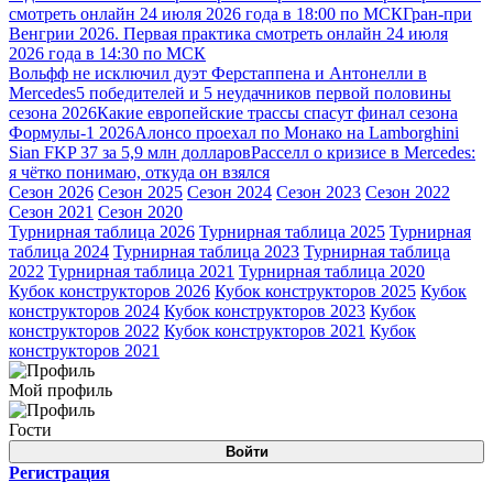
смотреть онлайн 24 июля 2026 года в 18:00 по МСК
Гран-при
Венгрии 2026. Первая практика смотреть онлайн 24 июля
2026 года в 14:30 по МСК
Вольфф не исключил дуэт Ферстаппена и Антонелли в
Mercedes
5 победителей и 5 неудачников первой половины
сезона 2026
Какие европейские трассы спасут финал сезона
Формулы-1 2026
Алонсо проехал по Монако на Lamborghini
Sian FKP 37 за 5,9 млн долларов
Расселл о кризисе в Mercedes:
я чётко понимаю, откуда он взялся
Сезон 2026
Сезон 2025
Сезон 2024
Сезон 2023
Сезон 2022
Сезон 2021
Сезон 2020
Турнирная таблица 2026
Турнирная таблица 2025
Турнирная
таблица 2024
Турнирная таблица 2023
Турнирная таблица
2022
Турнирная таблица 2021
Турнирная таблица 2020
Кубок конструкторов 2026
Кубок конструкторов 2025
Кубок
конструкторов 2024
Кубок конструкторов 2023
Кубок
конструкторов 2022
Кубок конструкторов 2021
Кубок
конструкторов 2021
Мой профиль
Гости
Войти
Регистрация