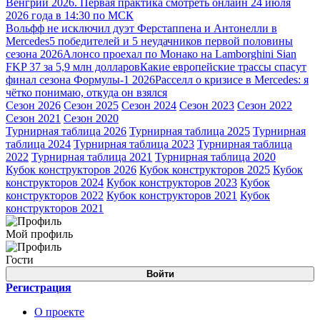
Венгрии 2026. Первая практика смотреть онлайн 24 июля
2026 года в 14:30 по МСК
Вольфф не исключил дуэт Ферстаппена и Антонелли в
Mercedes
5 победителей и 5 неудачников первой половины
сезона 2026
Алонсо проехал по Монако на Lamborghini Sian
FKP 37 за 5,9 млн долларов
Какие европейские трассы спасут
финал сезона Формулы-1 2026
Расселл о кризисе в Mercedes: я
чётко понимаю, откуда он взялся
Сезон 2026
Сезон 2025
Сезон 2024
Сезон 2023
Сезон 2022
Сезон 2021
Сезон 2020
Турнирная таблица 2026
Турнирная таблица 2025
Турнирная
таблица 2024
Турнирная таблица 2023
Турнирная таблица
2022
Турнирная таблица 2021
Турнирная таблица 2020
Кубок конструкторов 2026
Кубок конструкторов 2025
Кубок
конструкторов 2024
Кубок конструкторов 2023
Кубок
конструкторов 2022
Кубок конструкторов 2021
Кубок
конструкторов 2021
Мой профиль
Гости
Войти
Регистрация
О проекте