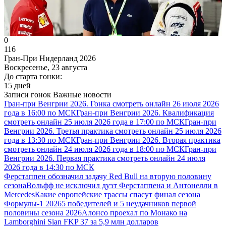
0
116
Гран-При Нидерланд 2026
Воскресенье, 23 августа
До старта гонки:
15 дней
Записи гонок
Важные новости
Гран-при Венгрии 2026. Гонка смотреть онлайн 26 июля 2026
года в 16:00 по МСК
Гран-при Венгрии 2026. Квалификация
смотреть онлайн 25 июля 2026 года в 17:00 по МСК
Гран-при
Венгрии 2026. Третья практика смотреть онлайн 25 июля 2026
года в 13:30 по МСК
Гран-при Венгрии 2026. Вторая практика
смотреть онлайн 24 июля 2026 года в 18:00 по МСК
Гран-при
Венгрии 2026. Первая практика смотреть онлайн 24 июля
2026 года в 14:30 по МСК
Ферстаппен обозначил задачу Red Bull на вторую половину
сезона
Вольфф не исключил дуэт Ферстаппена и Антонелли в
Mercedes
Какие европейские трассы спасут финал сезона
Формулы-1 2026
5 победителей и 5 неудачников первой
половины сезона 2026
Алонсо проехал по Монако на
Lamborghini Sian FKP 37 за 5,9 млн долларов