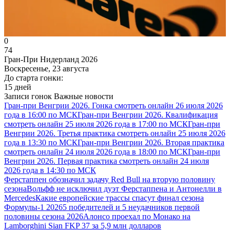
0
74
Гран-При Нидерланд 2026
Воскресенье, 23 августа
До старта гонки:
15 дней
Записи гонок
Важные новости
Гран-при Венгрии 2026. Гонка смотреть онлайн 26 июля 2026
года в 16:00 по МСК
Гран-при Венгрии 2026. Квалификация
смотреть онлайн 25 июля 2026 года в 17:00 по МСК
Гран-при
Венгрии 2026. Третья практика смотреть онлайн 25 июля 2026
года в 13:30 по МСК
Гран-при Венгрии 2026. Вторая практика
смотреть онлайн 24 июля 2026 года в 18:00 по МСК
Гран-при
Венгрии 2026. Первая практика смотреть онлайн 24 июля
2026 года в 14:30 по МСК
Ферстаппен обозначил задачу Red Bull на вторую половину
сезона
Вольфф не исключил дуэт Ферстаппена и Антонелли в
Mercedes
Какие европейские трассы спасут финал сезона
Формулы-1 2026
5 победителей и 5 неудачников первой
половины сезона 2026
Алонсо проехал по Монако на
Lamborghini Sian FKP 37 за 5,9 млн долларов