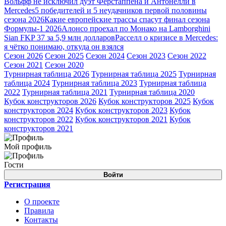
Вольфф не исключил дуэт Ферстаппена и Антонелли в
Mercedes
5 победителей и 5 неудачников первой половины
сезона 2026
Какие европейские трассы спасут финал сезона
Формулы-1 2026
Алонсо проехал по Монако на Lamborghini
Sian FKP 37 за 5,9 млн долларов
Расселл о кризисе в Mercedes:
я чётко понимаю, откуда он взялся
Сезон 2026
Сезон 2025
Сезон 2024
Сезон 2023
Сезон 2022
Сезон 2021
Сезон 2020
Турнирная таблица 2026
Турнирная таблица 2025
Турнирная
таблица 2024
Турнирная таблица 2023
Турнирная таблица
2022
Турнирная таблица 2021
Турнирная таблица 2020
Кубок конструкторов 2026
Кубок конструкторов 2025
Кубок
конструкторов 2024
Кубок конструкторов 2023
Кубок
конструкторов 2022
Кубок конструкторов 2021
Кубок
конструкторов 2021
Мой профиль
Гости
Войти
Регистрация
О проекте
Правила
Контакты