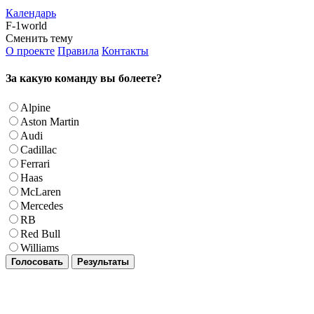
Календарь
F-1world
Сменить тему
О проекте
Правила
Контакты
За какую команду вы болеете?
Alpine
Aston Martin
Audi
Cadillac
Ferrari
Haas
McLaren
Mercedes
RB
Red Bull
Williams
Голосовать
Результаты