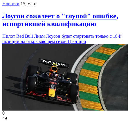
Новости
15, март
Лоусон сожалеет о "глупой" ошибке,
испортившей квалификацию
Пилот Red Bull Лиам Лоусон будет стартовать только с 18-й
позиции на открывающем сезон Гран-при
0
49