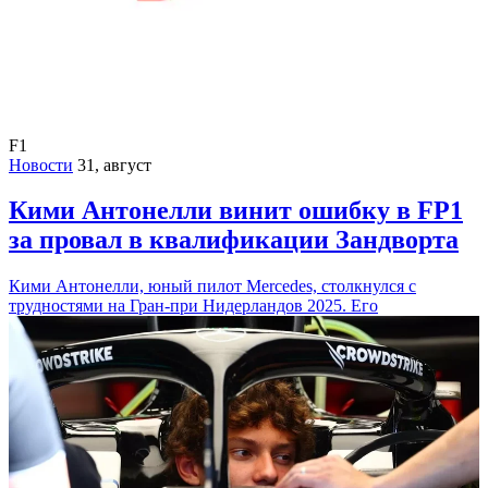
F1
Новости
31, август
Кими Антонелли винит ошибку в FP1
за провал в квалификации Зандворта
Кими Антонелли, юный пилот Mercedes, столкнулся с
трудностями на Гран-при Нидерландов 2025. Его