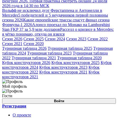
Венгрии 2026. Первая практика смотреть онлайн 24 июля
2026 года в 14:30 по МСК
Вольфф не исключил дуэт Ферстаппена и Антонелли в
Mercedes
5 победителей и 5 неудачников первой половины
сезона 2026
Какие европейские трассы спасут финал сезона
Формулы-1 2026
Алонсо проехал по Монако на Lamborghini
Sian FKP 37 за 5,9 млн долларов
Расселл о кризисе в Mercedes:
я чётко понимаю, откуда он взялся
Сезон 2026
Сезон 2025
Сезон 2024
Сезон 2023
Сезон 2022
Сезон 2021
Сезон 2020
Турнирная таблица 2026
Турнирная таблица 2025
Турнирная
таблица 2024
Турнирная таблица 2023
Турнирная таблица
2022
Турнирная таблица 2021
Турнирная таблица 2020
Кубок конструкторов 2026
Кубок конструкторов 2025
Кубок
конструкторов 2024
Кубок конструкторов 2023
Кубок
конструкторов 2022
Кубок конструкторов 2021
Кубок
конструкторов 2021
Мой профиль
Гости
Войти
Регистрация
О проекте