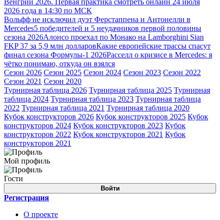
Венгрии 2026. Первая практика смотреть онлайн 24 июля
2026 года в 14:30 по МСК
Вольфф не исключил дуэт Ферстаппена и Антонелли в
Mercedes
5 победителей и 5 неудачников первой половины
сезона 2026
Алонсо проехал по Монако на Lamborghini Sian
FKP 37 за 5,9 млн долларов
Какие европейские трассы спасут
финал сезона Формулы-1 2026
Расселл о кризисе в Mercedes: я
чётко понимаю, откуда он взялся
Сезон 2026
Сезон 2025
Сезон 2024
Сезон 2023
Сезон 2022
Сезон 2021
Сезон 2020
Турнирная таблица 2026
Турнирная таблица 2025
Турнирная
таблица 2024
Турнирная таблица 2023
Турнирная таблица
2022
Турнирная таблица 2021
Турнирная таблица 2020
Кубок конструкторов 2026
Кубок конструкторов 2025
Кубок
конструкторов 2024
Кубок конструкторов 2023
Кубок
конструкторов 2022
Кубок конструкторов 2021
Кубок
конструкторов 2021
Мой профиль
Гости
Войти
Регистрация
О проекте