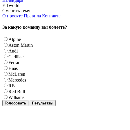
Календарь
F-1world
Сменить тему
О проекте
Правила
Контакты
За какую команду вы болеете?
Alpine
Aston Martin
Audi
Cadillac
Ferrari
Haas
McLaren
Mercedes
RB
Red Bull
Williams
Голосовать
Результаты