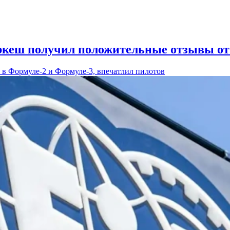
кеш получил положительные отзывы от 
в Формуле-2 и Формуле-3, впечатлил пилотов