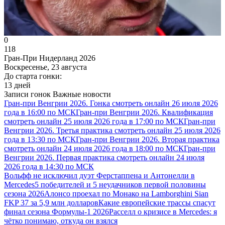
0
118
Гран-При Нидерланд 2026
Воскресенье, 23 августа
До старта гонки:
13 дней
Записи гонок
Важные новости
Гран-при Венгрии 2026. Гонка смотреть онлайн 26 июля 2026
года в 16:00 по МСК
Гран-при Венгрии 2026. Квалификация
смотреть онлайн 25 июля 2026 года в 17:00 по МСК
Гран-при
Венгрии 2026. Третья практика смотреть онлайн 25 июля 2026
года в 13:30 по МСК
Гран-при Венгрии 2026. Вторая практика
смотреть онлайн 24 июля 2026 года в 18:00 по МСК
Гран-при
Венгрии 2026. Первая практика смотреть онлайн 24 июля
2026 года в 14:30 по МСК
Вольфф не исключил дуэт Ферстаппена и Антонелли в
Mercedes
5 победителей и 5 неудачников первой половины
сезона 2026
Алонсо проехал по Монако на Lamborghini Sian
FKP 37 за 5,9 млн долларов
Какие европейские трассы спасут
финал сезона Формулы-1 2026
Расселл о кризисе в Mercedes: я
чётко понимаю, откуда он взялся