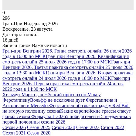
0
296
Гран-При Нидерланд 2026
Воскресенье, 23 августа
До старта гонки:
16 дней
Записи гонок
Важные новости
Гран-при Венгрии 2026. Гонка смотреть онлайн 26 июля 2026
года в 16:00 по МСК
Гран-при Венгрии 2026. Квалификация
смотреть онлайн 25 июля 2026 года в 17:00 по МСК
Гран-при
Венгрии 2026. Третья практика смотреть онлайн 25 июля 2026
года в 13:30 по МСК
Гран-при Венгрии 2026. Вторая практика
смотреть онлайн 24 июля 2026 года в 18:00 по МСК
Гран-при
Венгрии 2026. Первая практика смотреть онлайн 24 июля
2026 года в 14:30 по МСК
Хельмут Марко дал жёсткий прогноз по Максу
Ферстаппену
Вольфф не исключил дуэт Ферстаппена и
Антонелли в Mercedes
Ферстаппен обозначил задачу Red Bull
на вторую половину сезона
Какие европейские трассы спасут
финал сезона Формулы-1 2026
5 победителей и 5 неудачников
первой половины сезона 2026
Сезон 2026
Сезон 2025
Сезон 2024
Сезон 2023
Сезон 2022
Сезон 2021
Сезон 2020