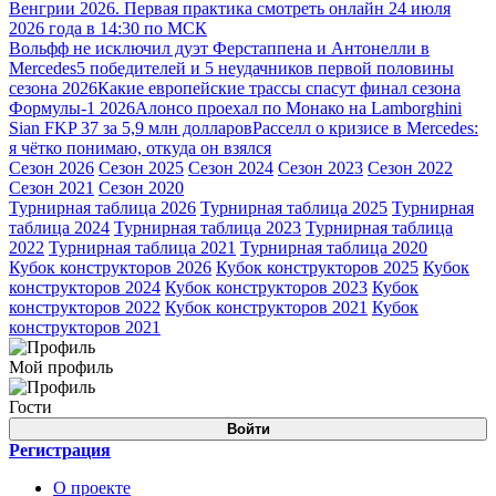
Венгрии 2026. Первая практика смотреть онлайн 24 июля
2026 года в 14:30 по МСК
Вольфф не исключил дуэт Ферстаппена и Антонелли в
Mercedes
5 победителей и 5 неудачников первой половины
сезона 2026
Какие европейские трассы спасут финал сезона
Формулы-1 2026
Алонсо проехал по Монако на Lamborghini
Sian FKP 37 за 5,9 млн долларов
Расселл о кризисе в Mercedes:
я чётко понимаю, откуда он взялся
Сезон 2026
Сезон 2025
Сезон 2024
Сезон 2023
Сезон 2022
Сезон 2021
Сезон 2020
Турнирная таблица 2026
Турнирная таблица 2025
Турнирная
таблица 2024
Турнирная таблица 2023
Турнирная таблица
2022
Турнирная таблица 2021
Турнирная таблица 2020
Кубок конструкторов 2026
Кубок конструкторов 2025
Кубок
конструкторов 2024
Кубок конструкторов 2023
Кубок
конструкторов 2022
Кубок конструкторов 2021
Кубок
конструкторов 2021
Мой профиль
Гости
Войти
Регистрация
О проекте