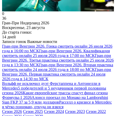
0
36
Гран-При Нидерланд 2026
Воскресенье, 23 августа
До старта гонки:
14 дней
Записи гонок
Важные новости
Гран-при Венгрии 2026. Гонка смотреть онлайн 26 июля 2026
года в 16:00 по МСК
Гран-при Венгрии 2026. Квалификация
смотреть онлайн 25 июля 2026 года в 17:00 по МСК
Гран-при
Венгрии 2026. Третья практика смотреть онлайн 25 июля 2026
года в 13:30 по МСК
Гран-при Венгрии 2026. Вторая практика
смотреть онлайн 24 июля 2026 года в 18:00 по МСК
Гран-при
Венгрии 2026. Первая практика смотреть онлайн 24 июля
2026 года в 14:30 по МСК
Вольфф не исключил дуэт Ферстаппена и Антонелли в
Mercedes
5 победителей и 5 неудачников первой половины
сезона 2026
Какие европейские трассы спасут финал сезона
Формулы-1 2026
Алонсо проехал по Монако на Lamborghini
Sian FKP 37 за 5,9 млн долларов
Расселл о кризисе в Mercedes:
я чётко понимаю, откуда он взялся
Сезон 2026
Сезон 2025
Сезон 2024
Сезон 2023
Сезон 2022