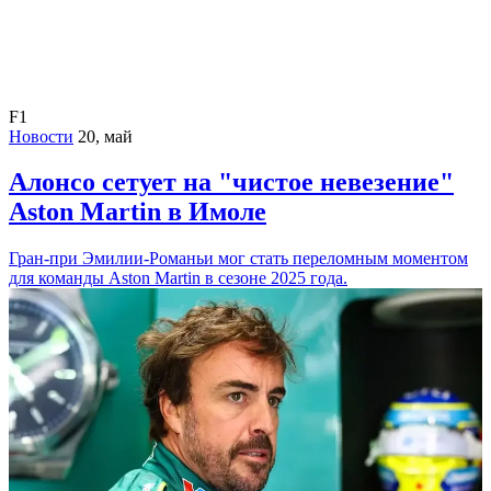
F1
Новости
20, май
Алонсо сетует на "чистое невезение"
Aston Martin в Имоле
Гран-при Эмилии-Романьи мог стать переломным моментом
для команды Aston Martin в сезоне 2025 года.