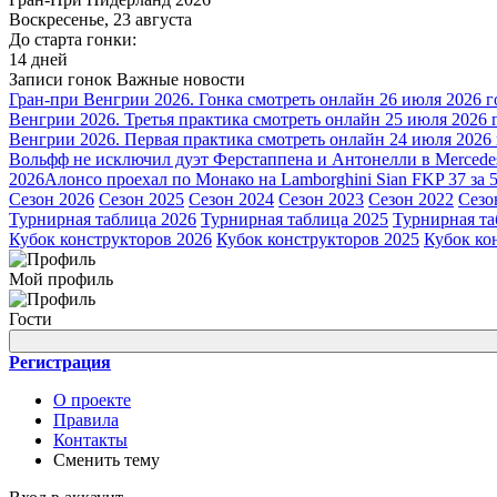
Воскресенье, 23 августа
До старта гонки:
14 дней
Записи гонок
Важные новости
Гран-при Венгрии 2026. Гонка смотреть онлайн 26 июля 2026 г
Венгрии 2026. Третья практика смотреть онлайн 25 июля 2026 
Венгрии 2026. Первая практика смотреть онлайн 24 июля 2026
Вольфф не исключил дуэт Ферстаппена и Антонелли в Mercede
2026
Алонсо проехал по Монако на Lamborghini Sian FKP 37 за 
Сезон 2026
Сезон 2025
Сезон 2024
Сезон 2023
Сезон 2022
Сезо
Турнирная таблица 2026
Турнирная таблица 2025
Турнирная та
Кубок конструкторов 2026
Кубок конструкторов 2025
Кубок ко
Мой профиль
Гости
Регистрация
О проекте
Правила
Контакты
Сменить тему