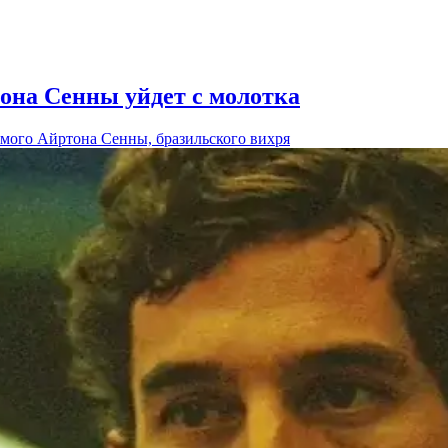
она Сенны уйдет с молотка
амого Айртона Сенны, бразильского вихря