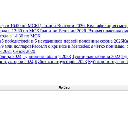
ода в 16:00 по МСК
Гран-при Венгрии 2026. Квалификация смотр
года в 13:30 по МСК
Гран-при Венгрии 2026. Вторая практика см
 года в 14:30 по МСК
s
5 победителей и 5 неудачников первой половины сезона 2026
Ка
5,9 млн долларов
Расселл о кризисе в Mercedes: я чётко понимаю, 
н 2021
Сезон 2020
блица 2024
Турнирная таблица 2023
Турнирная таблица 2022
Ту
нструкторов 2024
Кубок конструкторов 2023
Кубок конструкторо
Войти