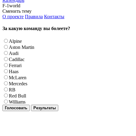
Календарь
F-1world
Сменить тему
О проекте
Правила
Контакты
За какую команду вы болеете?
Alpine
Aston Martin
Audi
Cadillac
Ferrari
Haas
McLaren
Mercedes
RB
Red Bull
Williams
Голосовать
Результаты