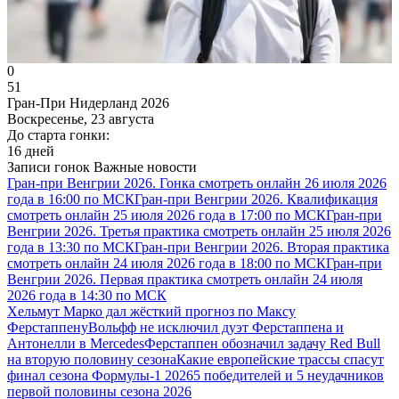
0
51
Гран-При Нидерланд 2026
Воскресенье, 23 августа
До старта гонки:
16 дней
Записи гонок
Важные новости
Гран-при Венгрии 2026. Гонка смотреть онлайн 26 июля 2026
года в 16:00 по МСК
Гран-при Венгрии 2026. Квалификация
смотреть онлайн 25 июля 2026 года в 17:00 по МСК
Гран-при
Венгрии 2026. Третья практика смотреть онлайн 25 июля 2026
года в 13:30 по МСК
Гран-при Венгрии 2026. Вторая практика
смотреть онлайн 24 июля 2026 года в 18:00 по МСК
Гран-при
Венгрии 2026. Первая практика смотреть онлайн 24 июля
2026 года в 14:30 по МСК
Хельмут Марко дал жёсткий прогноз по Максу
Ферстаппену
Вольфф не исключил дуэт Ферстаппена и
Антонелли в Mercedes
Ферстаппен обозначил задачу Red Bull
на вторую половину сезона
Какие европейские трассы спасут
финал сезона Формулы-1 2026
5 победителей и 5 неудачников
первой половины сезона 2026