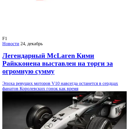
F1
Новости
24, декабрь
Легендарный McLaren Кими
Райкконена выставлен на торги за
огромную сумму
Эпоха ревущих моторов V10 навсегда останется в сердцах
фанатов Королевских гонок как время