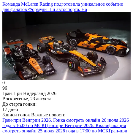
Команда McLaren Racing подготовила уникальное событие
для фанатов Формулы-1 и автоспорта. На
0
96
Гран-При Нидерланд 2026
Воскресенье, 23 августа
До старта гонки:
17 дней
Записи гонок
Важные новости
Гран-при Венгрии 2026. Гонка смотреть онлайн 26 июля 2026
года в 16:00 по МСК
Гран-при Венгрии 2026. Квалификация
смотреть онлайн 25 июля 2026 года в 17:00 по МСК
Гран-при