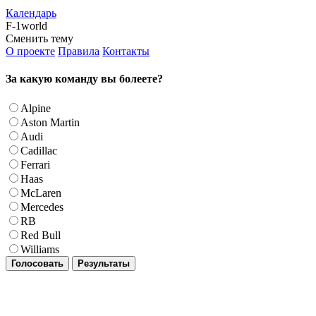
Календарь
F-1world
Сменить тему
О проекте
Правила
Контакты
За какую команду вы болеете?
Alpine
Aston Martin
Audi
Cadillac
Ferrari
Haas
McLaren
Mercedes
RB
Red Bull
Williams
Голосовать
Результаты