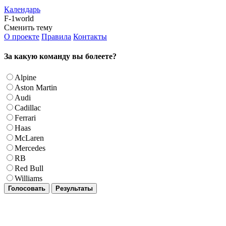
Календарь
F-1world
Сменить тему
О проекте
Правила
Контакты
За какую команду вы болеете?
Alpine
Aston Martin
Audi
Cadillac
Ferrari
Haas
McLaren
Mercedes
RB
Red Bull
Williams
Голосовать
Результаты