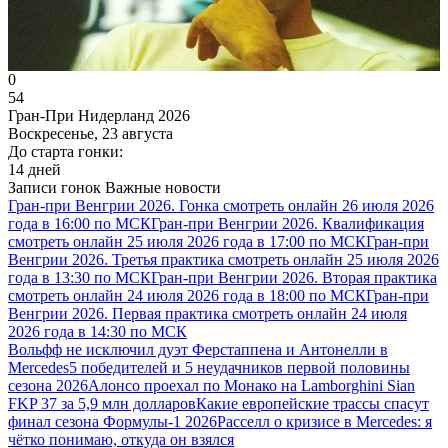
0
54
Гран-При Нидерланд 2026
Воскресенье, 23 августа
До старта гонки:
14 дней
Записи гонок
Важные новости
Гран-при Венгрии 2026. Гонка смотреть онлайн 26 июля 2026
года в 16:00 по МСК
Гран-при Венгрии 2026. Квалификация
смотреть онлайн 25 июля 2026 года в 17:00 по МСК
Гран-при
Венгрии 2026. Третья практика смотреть онлайн 25 июля 2026
года в 13:30 по МСК
Гран-при Венгрии 2026. Вторая практика
смотреть онлайн 24 июля 2026 года в 18:00 по МСК
Гран-при
Венгрии 2026. Первая практика смотреть онлайн 24 июля
2026 года в 14:30 по МСК
Вольфф не исключил дуэт Ферстаппена и Антонелли в
Mercedes
5 победителей и 5 неудачников первой половины
сезона 2026
Алонсо проехал по Монако на Lamborghini Sian
FKP 37 за 5,9 млн долларов
Какие европейские трассы спасут
финал сезона Формулы-1 2026
Расселл о кризисе в Mercedes: я
чётко понимаю, откуда он взялся