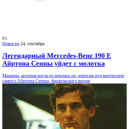
F1
Новости
24, сентябрь
Легендарный Mercedes-Benz 190 E
Айртона Сенны уйдет с молотка
Машина, которая когда-то мчалась по дорогам под контролем
самого Айртона Сенны, бразильского вихря