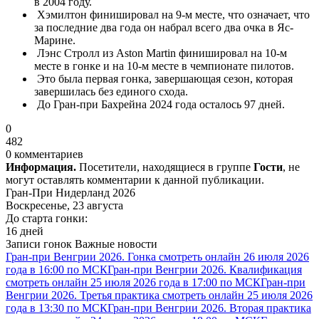
в 2004 году.
Хэмилтон финишировал на 9-м месте, что означает, что
за последние два года он набрал всего два очка в Яс-
Марине.
Лэнс Стролл из Aston Martin финишировал на 10-м
месте в гонке и на 10-м месте в чемпионате пилотов.
Это была первая гонка, завершающая сезон, которая
завершилась без единого схода.
До Гран-при Бахрейна 2024 года осталось 97 дней.
0
482
0 комментариев
Информация.
Посетители, находящиеся в группе
Гости
, не
могут оставлять комментарии к данной публикации.
Гран-При Нидерланд 2026
Воскресенье, 23 августа
До старта гонки:
16 дней
Записи гонок
Важные новости
Гран-при Венгрии 2026. Гонка смотреть онлайн 26 июля 2026
года в 16:00 по МСК
Гран-при Венгрии 2026. Квалификация
смотреть онлайн 25 июля 2026 года в 17:00 по МСК
Гран-при
Венгрии 2026. Третья практика смотреть онлайн 25 июля 2026
года в 13:30 по МСК
Гран-при Венгрии 2026. Вторая практика