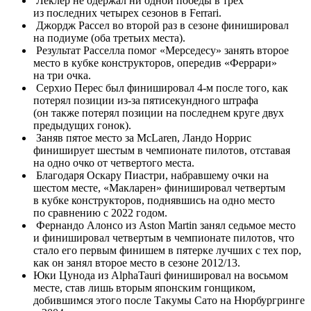
Леклер не одержал ни одной победы в трех
из последних четырех сезонов в Ferrari.
Джордж Рассел во второй раз в сезоне финишировал
на подиуме (оба третьих места).
Результат Расселла помог «Мерседесу» занять второе
место в кубке конструкторов, опередив «Феррари»
на три очка.
Серхио Перес был финишировал 4-м после того, как
потерял позиции из-за пятисекундного штрафа
(он также потерял позиции на последнем круге двух
предыдущих гонок).
Заняв пятое место за McLaren, Ландо Норрис
финиширует шестым в чемпионате пилотов, отставая
на одно очко от четвертого места.
Благодаря Оскару Пиастри, набравшему очки на
шестом месте, «Макларен» финишировал четвертым
в кубке конструкторов, поднявшись на одно место
по сравнению с 2022 годом.
Фернандо Алонсо из Aston Martin занял седьмое место
и финишировал четвертым в чемпионате пилотов, что
стало его первым финишем в пятерке лучших с тех пор,
как он занял второе место в сезоне 2012/13.
Юки Цунода из AlphaTauri финишировал на восьмом
месте, став лишь вторым японским гонщиком,
добившимся этого после Такумы Сато на Нюрбургринге