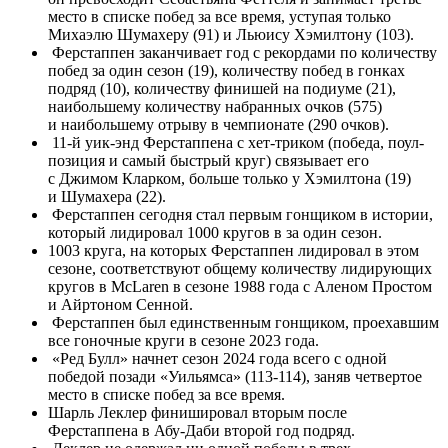
место в списке побед за все время, уступая только
Михаэлю Шумахеру (91) и Льюису Хэмилтону (103).
Ферстаппен заканчивает год с рекордами по количеству
побед за один сезон (19), количеству побед в гонках
подряд (10), количеству финишей на подиуме (21),
наибольшему количеству набранных очков (575)
и наибольшему отрыву в чемпионате (290 очков).
11-й уик-энд Ферстаппена с хет-триком (победа, поул-
позиция и самый быстрый круг) связывает его
с Джимом Кларком, больше только у Хэмилтона (19)
и Шумахера (22).
Ферстаппен сегодня стал первым гонщиком в истории,
который лидировал 1000 кругов в за один сезон.
1003 круга, на которых Ферстаппен лидировал в этом
сезоне, соответствуют общему количеству лидирующих
кругов в McLaren в сезоне 1988 года с Аленом Простом
и Айртоном Сенной.
Ферстаппен был единственным гонщиком, проехавшим
все гоночные круги в сезоне 2023 года.
«Ред Булл» начнет сезон 2024 года всего с одной
победой позади «Уильямса» (113-114), заняв четвертое
место в списке побед за все время.
Шарль Леклер финишировал вторым после
Ферстаппена в Абу-Даби второй год подряд.