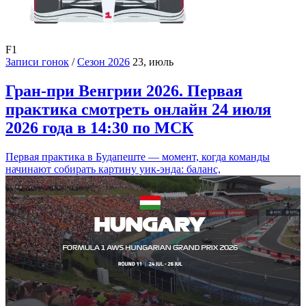
F1
Записи гонок
/
Сезон 2026
23, июль
Гран-при Венгрии 2026. Первая
практика смотреть онлайн 24 июля
2026 года в 14:30 по МСК
Первая практика в Будапеште — момент, когда команды
начинают собирать картину уик-энда: баланс,