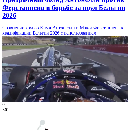
Ферстаппена в борьбе за поул Бельгии
2026
Сравнение кругов Кими Антонелли и Макса Ферстаппена в
квалификации Бельгии 2026 с использованием
0
361