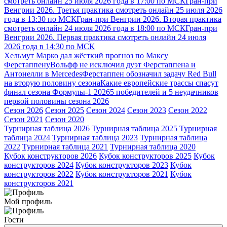
смотреть онлайн 25 июля 2026 года в 17:00 по МСК
Гран-при
Венгрии 2026. Третья практика смотреть онлайн 25 июля 2026
года в 13:30 по МСК
Гран-при Венгрии 2026. Вторая практика
смотреть онлайн 24 июля 2026 года в 18:00 по МСК
Гран-при
Венгрии 2026. Первая практика смотреть онлайн 24 июля
2026 года в 14:30 по МСК
Хельмут Марко дал жёсткий прогноз по Максу
Ферстаппену
Вольфф не исключил дуэт Ферстаппена и
Антонелли в Mercedes
Ферстаппен обозначил задачу Red Bull
на вторую половину сезона
Какие европейские трассы спасут
финал сезона Формулы-1 2026
5 победителей и 5 неудачников
первой половины сезона 2026
Сезон 2026
Сезон 2025
Сезон 2024
Сезон 2023
Сезон 2022
Сезон 2021
Сезон 2020
Турнирная таблица 2026
Турнирная таблица 2025
Турнирная
таблица 2024
Турнирная таблица 2023
Турнирная таблица
2022
Турнирная таблица 2021
Турнирная таблица 2020
Кубок конструкторов 2026
Кубок конструкторов 2025
Кубок
конструкторов 2024
Кубок конструкторов 2023
Кубок
конструкторов 2022
Кубок конструкторов 2021
Кубок
конструкторов 2021
Мой профиль
Гости