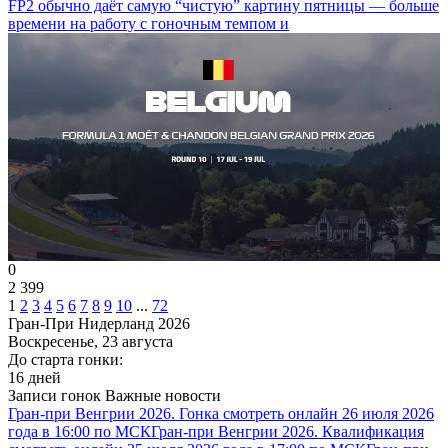
FP2 обычно даёт самую “чистую” картину пятницы — больше
времени на работу с гоночным темпом и
0
2 399
1
2
3
4
5
6
7
8
9
10
...
72
Гран-При Нидерланд 2026
Воскресенье, 23 августа
До старта гонки:
16 дней
Записи гонок
Важные новости
Гран-при Венгрии 2026. Гонка смотреть онлайн 26 июля 2026
года в 16:00 по МСК
Гран-при Венгрии 2026. Квалификация