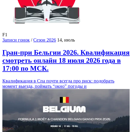
F1
Записи гонок
/
Сезон 2026
14, июль
Гран-при Бельгии 2026. Квалификация
смотреть онлайн 18 июля 2026 года в
17:00 по МСК.
Квалификация в Спа почти всегда про риск: подобрать
момент выезда, поймать “окно” погоды и