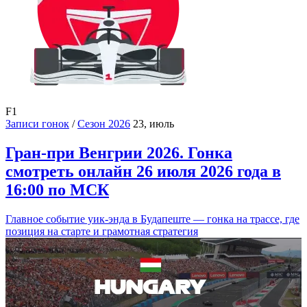
F1
Записи гонок
/
Сезон 2026
23, июль
Гран-при Венгрии 2026. Гонка
смотреть онлайн 26 июля 2026 года в
16:00 по МСК
Главное событие уик-энда в Будапеште — гонка на трассе, где
позиция на старте и грамотная стратегия