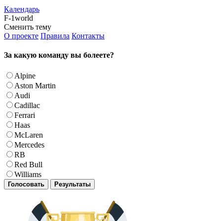
Календарь
F-1world
Сменить тему
О проекте
Правила
Контакты
За какую команду вы болеете?
Alpine
Aston Martin
Audi
Cadillac
Ferrari
Haas
McLaren
Mercedes
RB
Red Bull
Williams
Голосовать
Результаты