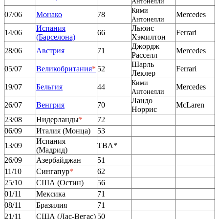
Антонелли
Кими
07/06
Монако
78
Mercedes
Антонелли
Испания
Льюис
14/06
66
Ferrari
(Барселона)
Хэмилтон
Джордж
28/06
Австрия
71
Mercedes
Расселл
Шарль
05/07
Великобритания
*
52
Ferrari
Леклер
Кими
19/07
Бельгия
44
Mercedes
Антонелли
Ландо
26/07
Венгрия
70
McLaren
Норрис
23/08
Нидерланды
*
72
06/09
Италия (Монца)
53
Испания
13/09
TBA*
(Мадрид)
26/09
Азербайджан
51
11/10
Сингапур
*
62
25/10
США (Остин)
56
01/11
Мексика
71
08/11
Бразилия
71
21/11
США (Лас-Вегас)
50