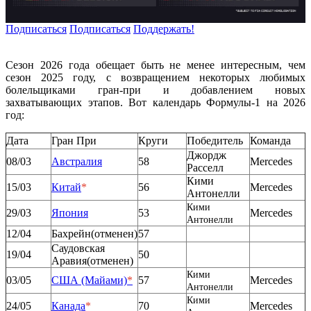
Подписаться
Подписаться
Поддержать!
Сезон 2026 года обещает быть не менее интересным, чем
сезон 2025 году, с возвращением некоторых любимых
болельщиками гран-при и добавлением новых
захватывающих этапов. Вот календарь Формулы-1 на 2026
год:
Дата
Гран При
Круги
Победитель
Команда
Джордж
08/03
Австралия
58
Mercedes
Расселл
Кими
15/03
Китай
*
56
Mercedes
Антонелли
Кими
29/03
Япония
53
Mercedes
Антонелли
12/04
Бахрейн(отменен)
57
Саудовская
19/04
50
Аравия(отменен)
Кими
03/05
США (Майами)
*
57
Mercedes
Антонелли
Кими
24/05
Канада
*
70
Mercedes