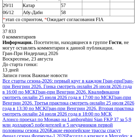
29/11
Катар
57
06/12
Абу-Даби
58
*
этап со спринтом,
*
Ожидает согласования FIA
0
37 833
0 комментариев
Информация.
Посетители, находящиеся в группе
Гости
, не
могут оставлять комментарии к данной публикации.
Гран-При Нидерланд 2026
Воскресенье, 23 августа
До старта гонки:
13 дней
Записи гонок
Важные новости
Все старты сезона-2026: первый круг в каждом Гран-при
Гран-
при Венгрии 2026. Гонка смотреть онлайн 26 июля 2026 года
в 16:00 по МСК
Гран-при Венгрии 2026. Квалификация
смотреть онлайн 25 июля 2026 года в 17:00 по МСК
Гран-при
Венгрии 2026. Третья практика смотреть онлайн 25 июля 2026
года в 13:30 по МСК
Гран-при Венгрии 2026. Вторая практика
смотреть онлайн 24 июля 2026 года в 18:00 по МСК
Алонсо проехал по Монако на Lamborghini Sian FKP 37 за 5,9
млн долларов
5 победителей и 5 неудачников первой
половины сезона 2026
Какие европейские трассы спасут
финал сезона Формулы-1 2026
Расселл о кризисе в Mercedes: я