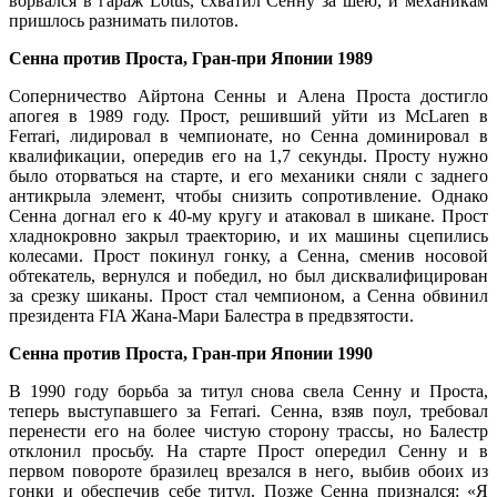
ворвался в гараж Lotus, схватил Сенну за шею, и механикам
пришлось разнимать пилотов.
Сенна против Проста, Гран-при Японии 1989
Соперничество Айртона Сенны и Алена Проста достигло
апогея в 1989 году. Прост, решивший уйти из McLaren в
Ferrari, лидировал в чемпионате, но Сенна доминировал в
квалификации, опередив его на 1,7 секунды. Просту нужно
было оторваться на старте, и его механики сняли с заднего
антикрыла элемент, чтобы снизить сопротивление. Однако
Сенна догнал его к 40-му кругу и атаковал в шикане. Прост
хладнокровно закрыл траекторию, и их машины сцепились
колесами. Прост покинул гонку, а Сенна, сменив носовой
обтекатель, вернулся и победил, но был дисквалифицирован
за срезку шиканы. Прост стал чемпионом, а Сенна обвинил
президента FIA Жана-Мари Балестра в предвзятости.
Сенна против Проста, Гран-при Японии 1990
В 1990 году борьба за титул снова свела Сенну и Проста,
теперь выступавшего за Ferrari. Сенна, взяв поул, требовал
перенести его на более чистую сторону трассы, но Балестр
отклонил просьбу. На старте Прост опередил Сенну и в
первом повороте бразилец врезался в него, выбив обоих из
гонки и обеспечив себе титул. Позже Сенна признался: «Я