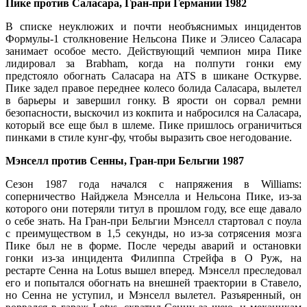
Пике против Саласара, Гран-при Германии 1982
В списке неуклюжих и почти необъяснимых инцидентов
Формулы-1 столкновение Нельсона Пике и Элисео Саласара
занимает особое место. Действующий чемпион мира Пике
лидировал за Brabham, когда на полпути гонки ему
предстояло обогнать Саласара на ATS в шикане Осткурве.
Пике задел правое переднее колесо болида Саласара, вылетел
в барьеры и завершил гонку. В ярости он сорвал ремни
безопасности, выскочил из кокпита и набросился на Саласара,
который все еще был в шлеме. Пике пришлось ограничиться
пинками в стиле кунг-фу, чтобы выразить свое негодование.
Мэнселл против Сенны, Гран-при Бельгии 1987
Сезон 1987 года начался с напряжения в Williams:
соперничество Найджела Мэнселла и Нельсона Пике, из-за
которого они потеряли титул в прошлом году, все еще давало
о себе знать. На Гран-при Бельгии Мэнселл стартовал с поула
с преимуществом в 1,5 секунды, но из-за сотрясения мозга
Пике был не в форме. После череды аварий и остановки
гонки из-за инцидента Филиппа Стрейфа в О Руж, на
рестарте Сенна на Lotus вышел вперед. Мэнселл преследовал
его и попытался обогнать на внешней траектории в Ставело,
но Сенна не уступил, и Мэнселл вылетел. Разъяренный, он