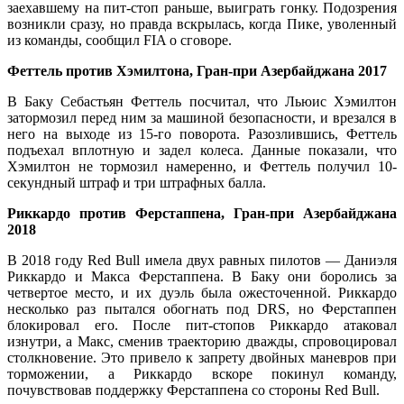
заехавшему на пит-стоп раньше, выиграть гонку. Подозрения
возникли сразу, но правда вскрылась, когда Пике, уволенный
из команды, сообщил FIA о сговоре.
Феттель против Хэмилтона, Гран-при Азербайджана 2017
В Баку Себастьян Феттель посчитал, что Льюис Хэмилтон
затормозил перед ним за машиной безопасности, и врезался в
него на выходе из 15-го поворота. Разозлившись, Феттель
подъехал вплотную и задел колеса. Данные показали, что
Хэмилтон не тормозил намеренно, и Феттель получил 10-
секундный штраф и три штрафных балла.
Риккардо против Ферстаппена, Гран-при Азербайджана
2018
В 2018 году Red Bull имела двух равных пилотов — Даниэля
Риккардо и Макса Ферстаппена. В Баку они боролись за
четвертое место, и их дуэль была ожесточенной. Риккардо
несколько раз пытался обогнать под DRS, но Ферстаппен
блокировал его. После пит-стопов Риккардо атаковал
изнутри, а Макс, сменив траекторию дважды, спровоцировал
столкновение. Это привело к запрету двойных маневров при
торможении, а Риккардо вскоре покинул команду,
почувствовав поддержку Ферстаппена со стороны Red Bull.