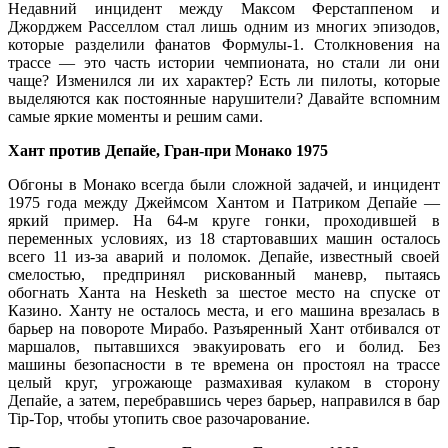
Недавний инцидент между Максом Ферстаппеном и
Джорджем Расселлом стал лишь одним из многих эпизодов,
которые разделили фанатов Формулы-1. Столкновения на
трассе — это часть истории чемпионата, но стали ли они
чаще? Изменился ли их характер? Есть ли пилоты, которые
выделяются как постоянные нарушители? Давайте вспомним
самые яркие моменты и решим сами.
Хант против Депайе, Гран-при Монако 1975
Обгоны в Монако всегда были сложной задачей, и инцидент
1975 года между Джеймсом Хантом и Патриком Депайе —
яркий пример. На 64-м круге гонки, проходившей в
переменных условиях, из 18 стартовавших машин осталось
всего 11 из-за аварий и поломок. Депайе, известный своей
смелостью, предпринял рискованный маневр, пытаясь
обогнать Ханта на Hesketh за шестое место на спуске от
Казино. Ханту не осталось места, и его машина врезалась в
барьер на повороте Мирабо. Разъяренный Хант отбивался от
маршалов, пытавшихся эвакуировать его и болид. Без
машины безопасности в те времена он простоял на трассе
целый круг, угрожающе размахивая кулаком в сторону
Депайе, а затем, перебравшись через барьер, направился в бар
Tip-Top, чтобы утопить свое разочарование.