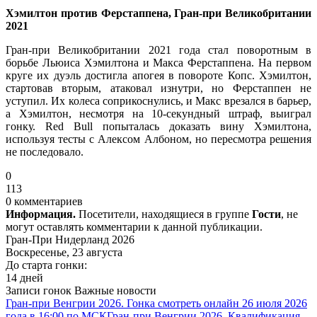
Хэмилтон против Ферстаппена, Гран-при Великобритании
2021
Гран-при Великобритании 2021 года стал поворотным в
борьбе Льюиса Хэмилтона и Макса Ферстаппена. На первом
круге их дуэль достигла апогея в повороте Копс. Хэмилтон,
стартовав вторым, атаковал изнутри, но Ферстаппен не
уступил. Их колеса соприкоснулись, и Макс врезался в барьер,
а Хэмилтон, несмотря на 10-секундный штраф, выиграл
гонку. Red Bull попыталась доказать вину Хэмилтона,
используя тесты с Алексом Албоном, но пересмотра решения
не последовало.
0
113
0 комментариев
Информация.
Посетители, находящиеся в группе
Гости
, не
могут оставлять комментарии к данной публикации.
Гран-При Нидерланд 2026
Воскресенье, 23 августа
До старта гонки:
14 дней
Записи гонок
Важные новости
Гран-при Венгрии 2026. Гонка смотреть онлайн 26 июля 2026
года в 16:00 по МСК
Гран-при Венгрии 2026. Квалификация