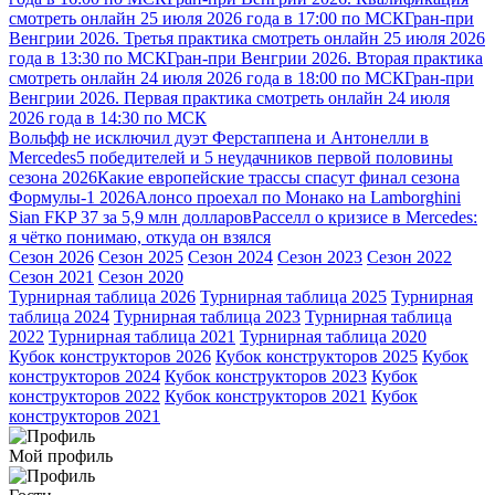
смотреть онлайн 25 июля 2026 года в 17:00 по МСК
Гран-при
Венгрии 2026. Третья практика смотреть онлайн 25 июля 2026
года в 13:30 по МСК
Гран-при Венгрии 2026. Вторая практика
смотреть онлайн 24 июля 2026 года в 18:00 по МСК
Гран-при
Венгрии 2026. Первая практика смотреть онлайн 24 июля
2026 года в 14:30 по МСК
Вольфф не исключил дуэт Ферстаппена и Антонелли в
Mercedes
5 победителей и 5 неудачников первой половины
сезона 2026
Какие европейские трассы спасут финал сезона
Формулы-1 2026
Алонсо проехал по Монако на Lamborghini
Sian FKP 37 за 5,9 млн долларов
Расселл о кризисе в Mercedes:
я чётко понимаю, откуда он взялся
Сезон 2026
Сезон 2025
Сезон 2024
Сезон 2023
Сезон 2022
Сезон 2021
Сезон 2020
Турнирная таблица 2026
Турнирная таблица 2025
Турнирная
таблица 2024
Турнирная таблица 2023
Турнирная таблица
2022
Турнирная таблица 2021
Турнирная таблица 2020
Кубок конструкторов 2026
Кубок конструкторов 2025
Кубок
конструкторов 2024
Кубок конструкторов 2023
Кубок
конструкторов 2022
Кубок конструкторов 2021
Кубок
конструкторов 2021
Мой профиль