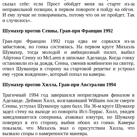
сказал себе: если Прост обойдет меня на старте из-за
неправильной позиции, в первом повороте я пойду на обгон.
И ему лучше не поворачивать, потому что он не пройдет. Так
и случилось».
Шумахер против Сенны, Гран-при Франции 1992
Гран-при Франции 1992 года едва не сорвался из-за
забастовок, но гонка состоялась. На первом круге Михаэль
Шумахер, тогда молодой и амбициозный пилот, выбил
Айртона Сенну из McLaren в шпильке Аделаида. Когда гонку
остановили из-за дождя, Сенна, сменив комбинезон на свитер,
отвел Шумахера в сторону на стартовой решетке и устроил
ему «урок вождения», который попал на камеры.
Шумахер против Хилла, Гран-при Австралии 1994
Трагичный 1994 год завершился неприглядным финалом в
Аделаиде. Деймон Хилл, возглавивший Williams после смерти
Сенны, уступал Шумахеру один балл. На 36-м круге Шумахер
задел стену на выходе из поворота Ист-Террас. Хилл, увидев
замедлившегося соперника, атаковал изнутри, но Шумахер
повернул в его сторону, выбив обоих из гонки. Камеры
показали, что Михаэль знал о присутствии Хилла, что
вызвало споры о намеренности маневра.