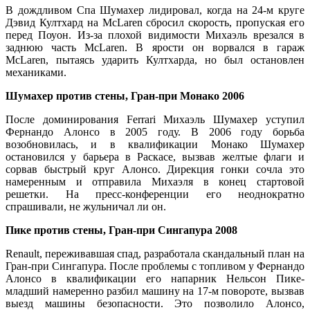
В дождливом Спа Шумахер лидировал, когда на 24-м круге
Дэвид Култхард на McLaren сбросил скорость, пропуская его
перед Поуон. Из-за плохой видимости Михаэль врезался в
заднюю часть McLaren. В ярости он ворвался в гараж
McLaren, пытаясь ударить Култхарда, но был остановлен
механиками.
Шумахер против стены, Гран-при Монако 2006
После доминирования Ferrari Михаэль Шумахер уступил
Фернандо Алонсо в 2005 году. В 2006 году борьба
возобновилась, и в квалификации Монако Шумахер
остановился у барьера в Раскасе, вызвав желтые флаги и
сорвав быстрый круг Алонсо. Дирекция гонки сочла это
намеренным и отправила Михаэля в конец стартовой
решетки. На пресс-конференции его неоднократно
спрашивали, не жульничал ли он.
Пике против стены, Гран-при Сингапура 2008
Renault, переживавшая спад, разработала скандальный план на
Гран-при Сингапура. После проблемы с топливом у Фернандо
Алонсо в квалификации его напарник Нельсон Пике-
младший намеренно разбил машину на 17-м повороте, вызвав
выезд машины безопасности. Это позволило Алонсо,