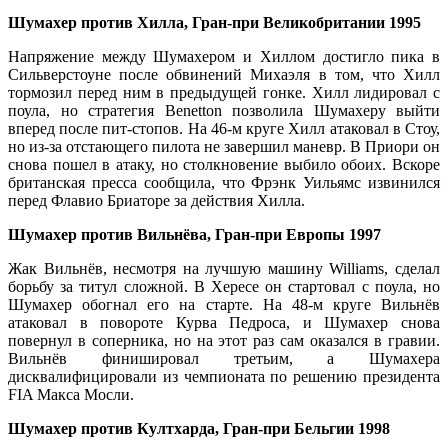
Шумахер против Хилла, Гран-при Великобритании 1995
Напряжение между Шумахером и Хиллом достигло пика в
Сильверстоуне после обвинений Михаэля в том, что Хилл
тормозил перед ним в предыдущей гонке. Хилл лидировал с
поула, но стратегия Benetton позволила Шумахеру выйти
вперед после пит-стопов. На 46-м круге Хилл атаковал в Стоу,
но из-за отстающего пилота не завершил маневр. В Приори он
снова пошел в атаку, но столкновение выбило обоих. Вскоре
британская пресса сообщила, что Фрэнк Уильямс извинился
перед Флавио Бриаторе за действия Хилла.
Шумахер против Вильнёва, Гран-при Европы 1997
Жак Вильнёв, несмотря на лучшую машину Williams, сделал
борьбу за титул сложной. В Хересе он стартовал с поула, но
Шумахер обогнал его на старте. На 48-м круге Вильнёв
атаковал в повороте Курва Педроса, и Шумахер снова
повернул в соперника, но на этот раз сам оказался в гравии.
Вильнёв финишировал третьим, а Шумахера
дисквалифицировали из чемпионата по решению президента
FIA Макса Мосли.
Шумахер против Култхарда, Гран-при Бельгии 1998