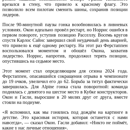
врезался в стену, что привело к красному флагу. Это
позволило всем пилотам сменить шины, сохранив позиции
лидеров.
После 90-минутной паузы гонка возобновилась в ливневых
условиях. Окон идеально провёл рестарт, но Норрис ошибся в
первом повороте, уступив позицию Расселлу. Восемь кругов
спустя Карлос Сайнс завершил свой неудачный день аварией,
что привело к ещё одному рестарту. На этот раз Ферстаппен
воспользовался моментом и обошёл Окона, захватив
лидерство. Норрис, напротив, продолжил терять позиции,
опустившись на седьмое место.
Этот момент стал определяющим для сезона 2024 года.
Ферстаппен, опасавшийся сокращения отрыва в чемпионате
до 19 очков, увеличил его до 62. Борьба за титул фактически
завершилась. Для Alpine гонка стала поворотной: команда
поднялась с девятого на шестое место в Кубке конструкторов.
Окон и Гасли, выросшие в 20 милях друг от друга, вместе
стояли на подиуме.
«Я вспомнил, как мы гонялись под дождём на картинге в
детстве. Это красивая история, которая останется с нами
навсегда», — сказал Окон. Гасли добавил: «Никто не поймёт,
какие у нас личные отношения».