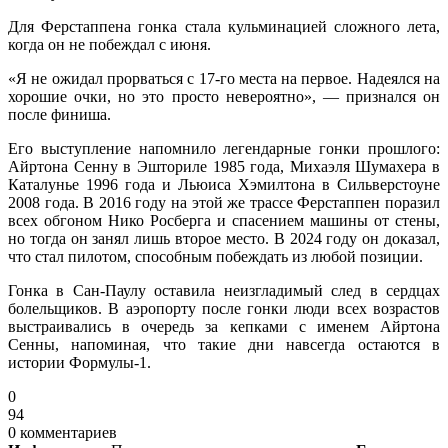
Для Ферстаппена гонка стала кульминацией сложного лета,
когда он не побеждал с июня.
«Я не ожидал прорваться с 17-го места на первое. Надеялся на
хорошие очки, но это просто невероятно», — признался он
после финиша.
Его выступление напомнило легендарные гонки прошлого:
Айртона Сенну в Эшториле 1985 года, Михаэля Шумахера в
Каталунье 1996 года и Льюиса Хэмилтона в Сильверстоуне
2008 года. В 2016 году на этой же трассе Ферстаппен поразил
всех обгоном Нико Росберга и спасением машины от стены,
но тогда он занял лишь второе место. В 2024 году он доказал,
что стал пилотом, способным побеждать из любой позиции.
Гонка в Сан-Паулу оставила неизгладимый след в сердцах
болельщиков. В аэропорту после гонки люди всех возрастов
выстраивались в очередь за кепками с именем Айртона
Сенны, напоминая, что такие дни навсегда остаются в
истории Формулы-1.
0
94
0 комментариев