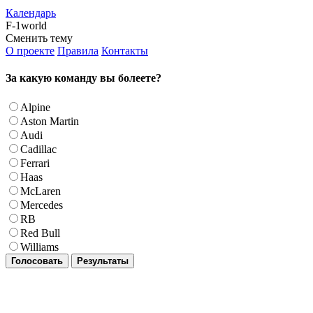
Календарь
F-1world
Сменить тему
О проекте
Правила
Контакты
За какую команду вы болеете?
Alpine
Aston Martin
Audi
Cadillac
Ferrari
Haas
McLaren
Mercedes
RB
Red Bull
Williams
Голосовать
Результаты