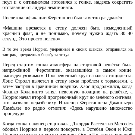
поул и с оптимизмом готовился к гонке, надеясь сократить
отставание от лидера чемпионата.
После квалификации Ферстаппен был заметно раздражён:
«Машина врезается в стену, должен быть немедленный
красный флаг, я не понимаю, почему нужно ждать 30–40
секунд. Это просто нелепо».
В то же время Норрис, уверенный в своих шансах, отправился на
завтрак, предвкушая борьбу за титул.
Перед стартом гонки атмосфера на стартовой решётке была
напряжённой. Ферстаппен, оказавшийся в самом конце,
выглядел уязвимым. Прогревочный круг начался с инцидента:
Лэнс Стролл вылетел в стену из-за проблем с тормозами, а
затем застрял в гравийной ловушке. Хаос продолжился, когда
Франко Колапинто занял неверную позицию на решётке, а
Норрис начал второй прогревочный круг до зелёного сигнала,
что вызвало неразбериху. Инженер Ферстаппена Джанпьеро
Ламбьязе по радио отметил: «Здесь нарушено множество
процедур».
Когда гонка наконец стартовала, Джордж Расселл из Mercedes
обошёл Норриса в первом повороте, а Эстебан Окон и Юки
Цунода захватили третью позицию. Оскар Пиастри в упорной