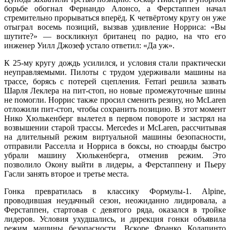
борьбе обогнал Фернандо Алонсо, а Ферстаппен начал
стремительно прорываться вперёд. К четвёртому кругу он уже
отыграл восемь позиций, вызвав удивление Норриса: «Вы
шутите?» — воскликнул британец по радио, на что его
инженер Уилл Джозеф устало ответил: «Да уж».
К 25-му кругу дождь усилился, и условия стали практически
неуправляемыми. Пилоты с трудом удерживали машины на
трассе, борясь с потерей сцепления. Ferrari решила зазвать
Шарля Леклера на пит-стоп, но новые промежуточные шины
не помогли. Норрис также просил сменить резину, но McLaren
отложили пит-стоп, чтобы сохранить позицию. В этот момент
Нико Хюлькенберг вылетел в первом повороте и застрял на
возвышении старой трассы. Mercedes и McLaren, рассчитывая
на длительный режим виртуальной машины безопасности,
отправили Расселла и Норриса в боксы, но стюарды быстро
убрали машину Хюлькенберга, отменив режим. Это
позволило Окону выйти в лидеры, а Ферстаппену и Пьеру
Гасли занять второе и третье места.
Гонка превратилась в классику Формулы-1. Alpine,
проводившая неудачный сезон, неожиданно лидировала, а
Ферстаппен, стартовав с девятого ряда, оказался в тройке
лидеров. Условия ухудшались, и дирекция гонки объявила
режим машины безопасности. Вскоре Франко Колапинто