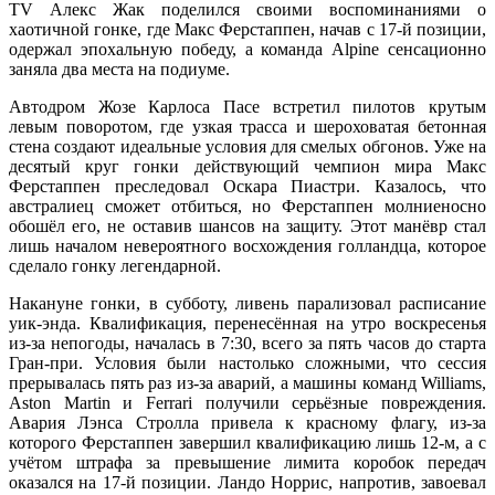
TV Алекс Жак поделился своими воспоминаниями о
хаотичной гонке, где Макс Ферстаппен, начав с 17-й позиции,
одержал эпохальную победу, а команда Alpine сенсационно
заняла два места на подиуме.
Автодром Жозе Карлоса Пасе встретил пилотов крутым
левым поворотом, где узкая трасса и шероховатая бетонная
стена создают идеальные условия для смелых обгонов. Уже на
десятый круг гонки действующий чемпион мира Макс
Ферстаппен преследовал Оскара Пиастри. Казалось, что
австралиец сможет отбиться, но Ферстаппен молниеносно
обошёл его, не оставив шансов на защиту. Этот манёвр стал
лишь началом невероятного восхождения голландца, которое
сделало гонку легендарной.
Накануне гонки, в субботу, ливень парализовал расписание
уик-энда. Квалификация, перенесённая на утро воскресенья
из-за непогоды, началась в 7:30, всего за пять часов до старта
Гран-при. Условия были настолько сложными, что сессия
прерывалась пять раз из-за аварий, а машины команд Williams,
Aston Martin и Ferrari получили серьёзные повреждения.
Авария Лэнса Стролла привела к красному флагу, из-за
которого Ферстаппен завершил квалификацию лишь 12-м, а с
учётом штрафа за превышение лимита коробок передач
оказался на 17-й позиции. Ландо Норрис, напротив, завоевал