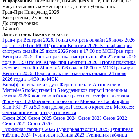
Информация.
Посетители, находящиеся в группе
Гости
, не
могут оставлять комментарии к данной публикации.
Гран-При Нидерланд 2026
Воскресенье, 23 августа
До старта гонки:
14 дней
Записи гонок
Важные новости
Гран-при Венгрии 2026. Гонка смотреть онлайн 26 июля 2026
года в 16:00 по МСК
Гран-при Венгрии 2026. Квалификация
смотреть онлайн 25 июля 2026 года в 17:00 по МСК
Гран-при
Венгрии 2026. Третья практика смотреть онлайн 25 июля 2026
года в 13:30 по МСК
Гран-при Венгрии 2026. Вторая практика
смотреть онлайн 24 июля 2026 года в 18:00 по МСК
Гран-при
Венгрии 2026. Первая практика смотреть онлайн 24 июля
2026 года в 14:30 по МСК
Вольфф не исключил дуэт Ферстаппена и Антонелли в
Mercedes
5 победителей и 5 неудачников первой половины
сезона 2026
Какие европейские трассы спасут финал сезона
Формулы-1 2026
Алонсо проехал по Монако на Lamborghini
Sian FKP 37 за 5,9 млн долларов
Расселл о кризисе в Mercedes:
я чётко понимаю, откуда он взялся
Сезон 2026
Сезон 2025
Сезон 2024
Сезон 2023
Сезон 2022
Сезон 2021
Сезон 2020
Турнирная таблица 2026
Турнирная таблица 2025
Турнирная
таблица 2024
Турнирная таблица 2023
Турнирная таблица