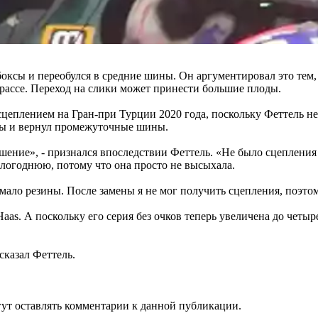
 в боксы и переобулся в средние шины. Он аргументировал это т
рассе. Переход на слики может принести большие плоды.
сцеплением на Гран-при Турции 2020 года, поскольку Феттель не
ксы и вернул промежуточные шины.
шение», - признался впоследствии Феттель. «Не было сцепления с
шлогоднюю, потому что она просто не высыхала.
мало резины. После замены я не мог получить сцепления, поэто
as. А поскольку его серия без очков теперь увеличена до четыре
 сказал Феттель.
огут оставлять комментарии к данной публикации.