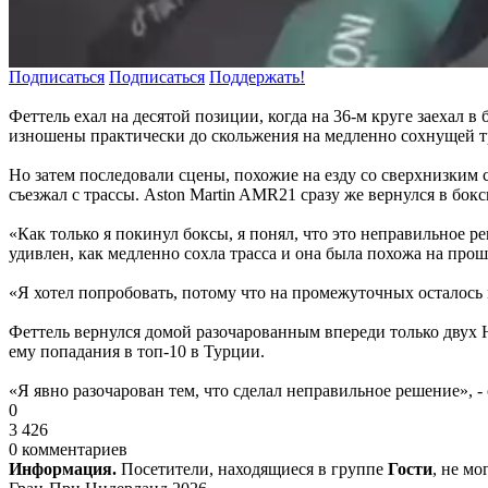
Подписаться
Подписаться
Поддержать!
Феттель ехал на десятой позиции, когда на 36-м круге заехал
изношены практически до скольжения на медленно сохнущей т
Но затем последовали сцены, похожие на езду со сверхнизким 
съезжал с трассы. Aston Martin AMR21 сразу же вернулся в бо
«Как только я покинул боксы, я понял, что это неправильное ре
удивлен, как медленно сохла трасса и она была похожа на про
«Я хотел попробовать, потому что на промежуточных осталось 
Феттель вернулся домой разочарованным впереди только двух Ha
ему попадания в топ-10 в Турции.
«Я явно разочарован тем, что сделал неправильное решение», -
0
3 426
0 комментариев
Информация.
Посетители, находящиеся в группе
Гости
, не м