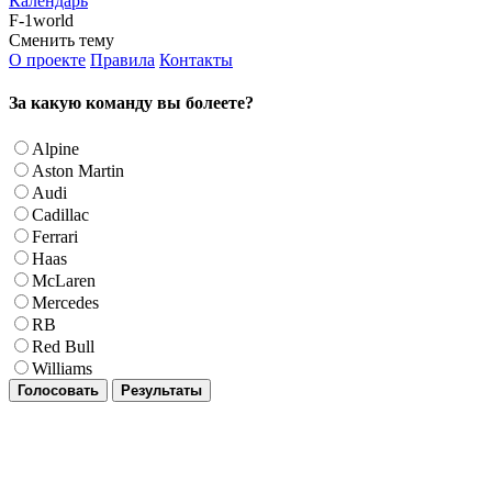
Календарь
F-1world
Сменить тему
О проекте
Правила
Контакты
За какую команду вы болеете?
Alpine
Aston Martin
Audi
Cadillac
Ferrari
Haas
McLaren
Mercedes
RB
Red Bull
Williams
Голосовать
Результаты