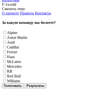
Календарь
F-1world
Сменить тему
О проекте
Правила
Контакты
За какую команду вы болеете?
Alpine
Aston Martin
Audi
Cadillac
Ferrari
Haas
McLaren
Mercedes
RB
Red Bull
Williams
Голосовать
Результаты