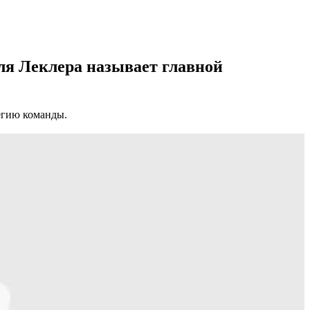
ля Леклера называет главной
егию команды.