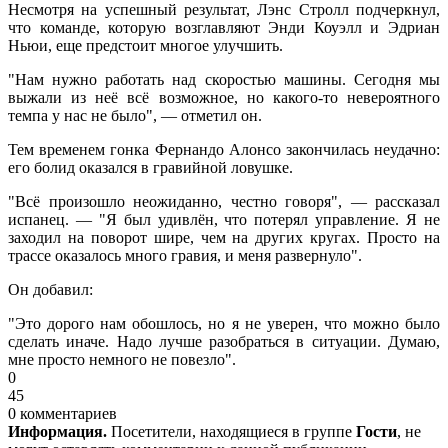
Несмотря на успешный результат, Лэнс Стролл подчеркнул,
что команде, которую возглавляют Энди Коуэлл и Эдриан
Ньюи, еще предстоит многое улучшить.
"Нам нужно работать над скоростью машины. Сегодня мы
выжали из неё всё возможное, но какого-то невероятного
темпа у нас не было", — отметил он.
Тем временем гонка Фернандо Алонсо закончилась неудачно:
его болид оказался в гравийной ловушке.
"Всё произошло неожиданно, честно говоря", — рассказал
испанец. — "Я был удивлён, что потерял управление. Я не
заходил на поворот шире, чем на других кругах. Просто на
трассе оказалось много гравия, и меня развернуло".
Он добавил:
"Это дорого нам обошлось, но я не уверен, что можно было
сделать иначе. Надо лучше разобраться в ситуации. Думаю,
мне просто немного не повезло".
0
45
0 комментариев
Информация.
Посетители, находящиеся в группе
Гости
, не