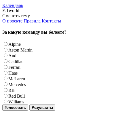
Календарь
F-1world
Сменить тему
О проекте
Правила
Контакты
За какую команду вы болеете?
Alpine
Aston Martin
Audi
Cadillac
Ferrari
Haas
McLaren
Mercedes
RB
Red Bull
Williams
Голосовать
Результаты