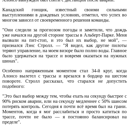
Канадский гонщик, известный своими сильными
выступлениями в дождевых условиях, отметил, что успех во
многом зависел от своевременного решения команды.
"Они следили за прогнозом погоды и заметили, что дождь
уже начался на другой стороне трассы в Альберт-Парке. Меня
вызвали на пит-стоп, и это был их выбор, не мой", —
признался Лэнс Стролл. — "Я видел, как другие пилоты
теряют управление, на моем визоре было полно воды. Главное
было удержаться на трассе и вовремя оказаться на нужных
шинах".
Особенно напряженным моментом стал 34-й круг, когда
Алонсо вылетел с трассы и врезался в бордюр на шестом
повороте. Стролл рассказал, что старался не допустить
подобного:
"Это был выбор между тем, чтобы ехать на секунду быстрее с
90% риском аварии, или на секунду медленнее с 50% шансом
потерять контроль. Сегодня я почти всё время был на грани.
Моментов, когда я мог расслабиться и просто катиться по
трассе, почти не было — я постоянно балансировал на
пределе".