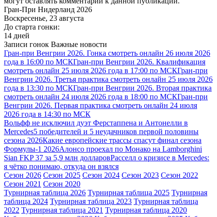
могут оставлять комментарии к данной публикации.
Гран-При Нидерланд 2026
Воскресенье, 23 августа
До старта гонки:
14 дней
Записи гонок
Важные новости
Гран-при Венгрии 2026. Гонка смотреть онлайн 26 июля 2026
года в 16:00 по МСК
Гран-при Венгрии 2026. Квалификация
смотреть онлайн 25 июля 2026 года в 17:00 по МСК
Гран-при
Венгрии 2026. Третья практика смотреть онлайн 25 июля 2026
года в 13:30 по МСК
Гран-при Венгрии 2026. Вторая практика
смотреть онлайн 24 июля 2026 года в 18:00 по МСК
Гран-при
Венгрии 2026. Первая практика смотреть онлайн 24 июля
2026 года в 14:30 по МСК
Вольфф не исключил дуэт Ферстаппена и Антонелли в
Mercedes
5 победителей и 5 неудачников первой половины
сезона 2026
Какие европейские трассы спасут финал сезона
Формулы-1 2026
Алонсо проехал по Монако на Lamborghini
Sian FKP 37 за 5,9 млн долларов
Расселл о кризисе в Mercedes:
я чётко понимаю, откуда он взялся
Сезон 2026
Сезон 2025
Сезон 2024
Сезон 2023
Сезон 2022
Сезон 2021
Сезон 2020
Турнирная таблица 2026
Турнирная таблица 2025
Турнирная
таблица 2024
Турнирная таблица 2023
Турнирная таблица
2022
Турнирная таблица 2021
Турнирная таблица 2020