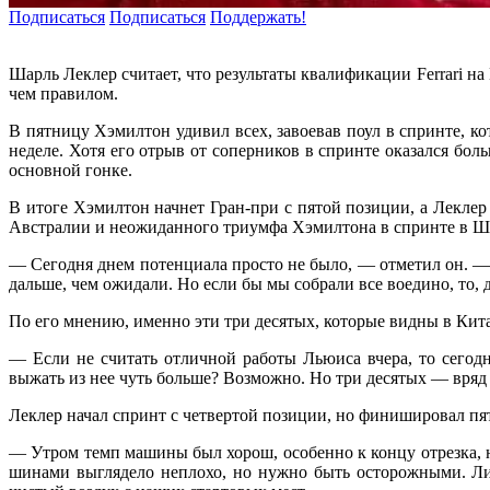
Подписаться
Подписаться
Поддержать!
Шарль Леклер считает, что результаты квалификации Ferrari н
чем правилом.
В пятницу Хэмилтон удивил всех, завоевав поул в спринте, ко
неделе. Хотя его отрыв от соперников в спринте оказался бо
основной гонке.
В итоге Хэмилтон начнет Гран-при с пятой позиции, а Леклер 
Австралии и неожиданного триумфа Хэмилтона в спринте в Ша
— Сегодня днем потенциала просто не было, — отметил он. —
дальше, чем ожидали. Но если бы мы собрали все воедино, то,
По его мнению, именно эти три десятых, которые видны в Кита
— Если не считать отличной работы Льюиса вчера, то сего
выжать из нее чуть больше? Возможно. Но три десятых — вряд 
Леклер начал спринт с четвертой позиции, но финишировал пят
— Утром темп машины был хорош, особенно к концу отрезка, н
шинами выглядело неплохо, но нужно быть осторожными. Ли