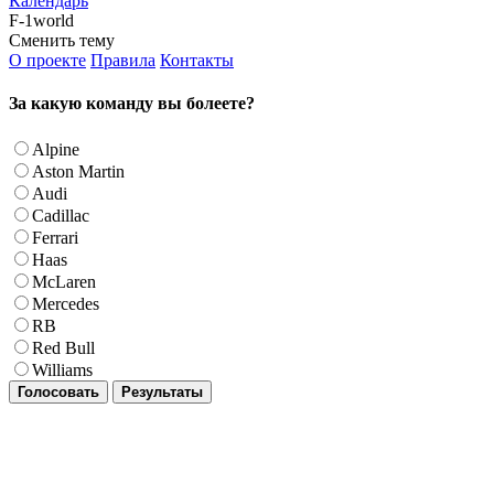
Календарь
F-1world
Сменить тему
О проекте
Правила
Контакты
За какую команду вы болеете?
Alpine
Aston Martin
Audi
Cadillac
Ferrari
Haas
McLaren
Mercedes
RB
Red Bull
Williams
Голосовать
Результаты