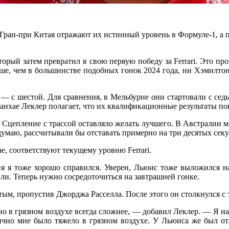
а Гран-при Китая отражают их истинный уровень в Формуле-1, а
торый затем превратил в свою первую победу за Ferrari. Это п
льше, чем в большинстве подобных гонок 2024 года, ни Хэмилтон
— с шестой. Для сравнения, в Мельбурне они стартовали с седь
нхае Леклер полагает, что их квалификационные результаты п
 Сцепление с трассой оставляло желать лучшего. В Австралии 
 думаю, рассчитывали бы отставать примерно на три десятых сек
е, соответствуют текущему уровню Ferrari.
дня я тоже хорошо справился. Уверен, Льюис тоже выложился 
ли. Теперь нужно сосредоточиться на завтрашней гонке.
ым, пропустив Джорджа Расселла. После этого он столкнулся с 
о в грязном воздухе всегда сложнее, — добавил Леклер. — Я н
чно мне было тяжело в грязном воздухе. У Льюиса же был отл