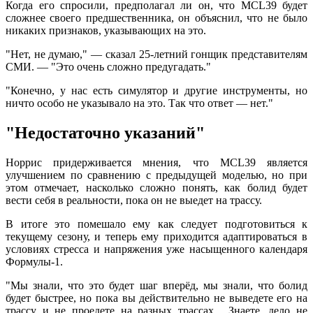
Когда его спросили, предполагал ли он, что MCL39 будет
сложнее своего предшественника, он объяснил, что не было
никаких признаков, указывающих на это.
"Нет, не думаю," — сказал 25-летний гонщик представителям
СМИ. — "Это очень сложно предугадать."
"Конечно, у нас есть симулятор и другие инструменты, но
ничто особо не указывало на это. Так что ответ — нет."
"Недостаточно указаний"
Норрис придерживается мнения, что MCL39 является
улучшением по сравнению с предыдущей моделью, но при
этом отмечает, насколько сложно понять, как болид будет
вести себя в реальности, пока он не выедет на трассу.
В итоге это помешало ему как следует подготовиться к
текущему сезону, и теперь ему приходится адаптироваться в
условиях стресса и напряжения уже насыщенного календаря
Формулы-1.
"Мы знали, что это будет шаг вперёд, мы знали, что болид
будет быстрее, но пока вы действительно не выведете его на
трассу и не проедете на разных трассах... Знаете, дело не