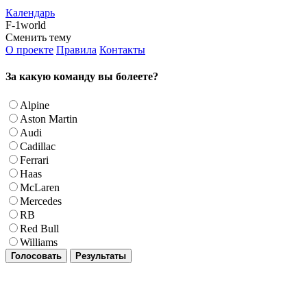
Календарь
F-1world
Сменить тему
О проекте
Правила
Контакты
За какую команду вы болеете?
Alpine
Aston Martin
Audi
Cadillac
Ferrari
Haas
McLaren
Mercedes
RB
Red Bull
Williams
Голосовать
Результаты