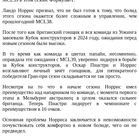
Ландо Норрис признал, что не был готов к тому, что болид
этого сезона окажется более сложным в управлении, чем
прошлогодний MCL38.
После того как британский гонщик и вся команда из Уокинга
завоевали Кубок конструкторов в 2024 году, ожидания перед
новым сезоном были высоки.
В то время как команда в цветах папайи, несомненно,
оправдала эти ожидания с MCL39, уверенно лидируя в борьбе
за Кубок конструкторов, а Оскар Пиастри и Норрис
возглавляют личный зачёт гонщиков, для пятикратного
победителя Гран-при сезон складывается не так просто.
Несмотря на то что в начале сезона Норрис имел
преимущество над напарником по команде, с момента первого
этапа в Мельбурне австралиец в целом оказался сильнее
британца. Теперь Пиастри лидирует в чемпионате с
преимуществом в 16 очков.
Основная проблема Норриса заключается в невозможности
почувствовать себя комфортно в новом болиде, чего он не
предвидел.