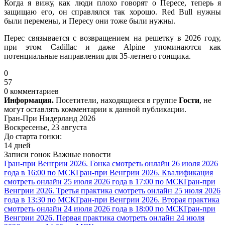
Когда я вижу, как люди плохо говорят о Пересе, теперь я
защищаю его, он справлялся так хорошо. Red Bull нужны
были перемены, и Пересу они тоже были нужны.
Перес связывается с возвращением на решетку в 2026 году,
при этом Cadillac и даже Alpine упоминаются как
потенциальные направления для 35-летнего гонщика.
0
57
0 комментариев
Информация.
Посетители, находящиеся в группе
Гости
, не
могут оставлять комментарии к данной публикации.
Гран-При Нидерланд 2026
Воскресенье, 23 августа
До старта гонки:
14 дней
Записи гонок
Важные новости
Гран-при Венгрии 2026. Гонка смотреть онлайн 26 июля 2026
года в 16:00 по МСК
Гран-при Венгрии 2026. Квалификация
смотреть онлайн 25 июля 2026 года в 17:00 по МСК
Гран-при
Венгрии 2026. Третья практика смотреть онлайн 25 июля 2026
года в 13:30 по МСК
Гран-при Венгрии 2026. Вторая практика
смотреть онлайн 24 июля 2026 года в 18:00 по МСК
Гран-при
Венгрии 2026. Первая практика смотреть онлайн 24 июля