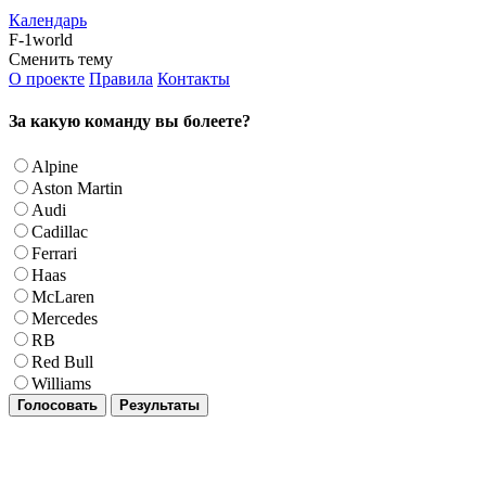
Календарь
F-1world
Сменить тему
О проекте
Правила
Контакты
За какую команду вы болеете?
Alpine
Aston Martin
Audi
Cadillac
Ferrari
Haas
McLaren
Mercedes
RB
Red Bull
Williams
Голосовать
Результаты