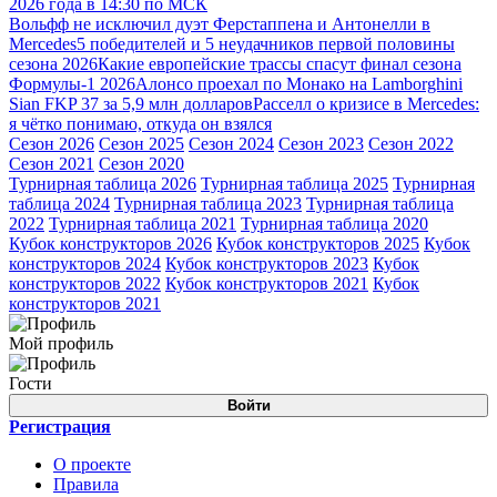
2026 года в 14:30 по МСК
Вольфф не исключил дуэт Ферстаппена и Антонелли в
Mercedes
5 победителей и 5 неудачников первой половины
сезона 2026
Какие европейские трассы спасут финал сезона
Формулы-1 2026
Алонсо проехал по Монако на Lamborghini
Sian FKP 37 за 5,9 млн долларов
Расселл о кризисе в Mercedes:
я чётко понимаю, откуда он взялся
Сезон 2026
Сезон 2025
Сезон 2024
Сезон 2023
Сезон 2022
Сезон 2021
Сезон 2020
Турнирная таблица 2026
Турнирная таблица 2025
Турнирная
таблица 2024
Турнирная таблица 2023
Турнирная таблица
2022
Турнирная таблица 2021
Турнирная таблица 2020
Кубок конструкторов 2026
Кубок конструкторов 2025
Кубок
конструкторов 2024
Кубок конструкторов 2023
Кубок
конструкторов 2022
Кубок конструкторов 2021
Кубок
конструкторов 2021
Мой профиль
Гости
Войти
Регистрация
О проекте
Правила