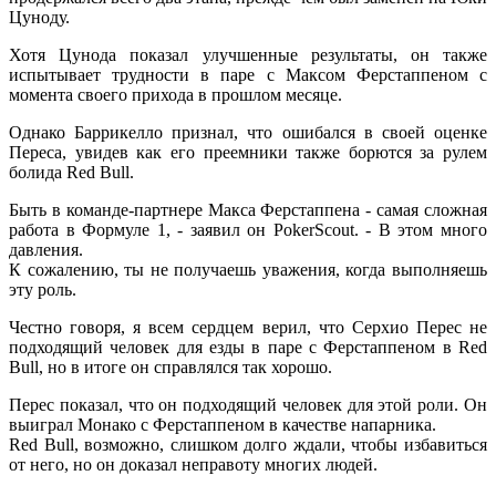
Цуноду.
Хотя Цунода показал улучшенные результаты, он также
испытывает трудности в паре с Максом Ферстаппеном с
момента своего прихода в прошлом месяце.
Однако Баррикелло признал, что ошибался в своей оценке
Переса, увидев как его преемники также борются за рулем
болида Red Bull.
Быть в команде-партнере Макса Ферстаппена - самая сложная
работа в Формуле 1, - заявил он PokerScout. - В этом много
давления.
К сожалению, ты не получаешь уважения, когда выполняешь
эту роль.
Честно говоря, я всем сердцем верил, что Серхио Перес не
подходящий человек для езды в паре с Ферстаппеном в Red
Bull, но в итоге он справлялся так хорошо.
Перес показал, что он подходящий человек для этой роли. Он
выиграл Монако с Ферстаппеном в качестве напарника.
Red Bull, возможно, слишком долго ждали, чтобы избавиться
от него, но он доказал неправоту многих людей.