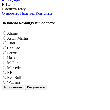
Календарь
F-1world
Сменить тему
О проекте
Правила
Контакты
За какую команду вы болеете?
Alpine
Aston Martin
Audi
Cadillac
Ferrari
Haas
McLaren
Mercedes
RB
Red Bull
Williams
Голосовать
Результаты