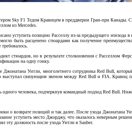
тером Sky F1 Тедом Кравицем в преддверии Гран-при Канады. Сп
еллом из Mercedes.
сано уступить позицию Расселлу из-за предыдущего эпизода в г
о могло быть расценено стюардами как получение преимуществ
 требовалось.
рдикт стюардов, но в результате столкновения с Расселлом Фе
ификации на одну гонку.
е Джонатана Уитли, многолетнего сотрудника Red Bull, которы
 выступал связующим звеном между Red Bull и FIA. Кравиц по
ть одного человека, подчеркнув командный подход Red Bull. Н
нки о возврате позиций и так далее. После ухода Джонатана Уи
ание уступить место Джорджу, что оказалось неверным решени
ял эту должность после ухода Уитли в Sauber.