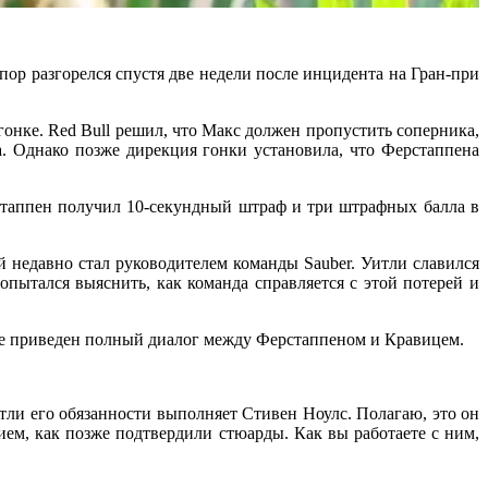
ор разгорелся спустя две недели после инцидента на Гран-при
онке. Red Bull решил, что Макс должен пропустить соперника,
а. Однако позже дирекция гонки установила, что Ферстаппена
рстаппен получил 10-секундный штраф и три штрафных балла в
й недавно стал руководителем команды Sauber. Уитли славился
пытался выяснить, как команда справляется с этой потерей и
иже приведен полный диалог между Ферстаппеном и Кравицем.
тли его обязанности выполняет Стивен Ноулс. Полагаю, это он
ем, как позже подтвердили стюарды. Как вы работаете с ним,