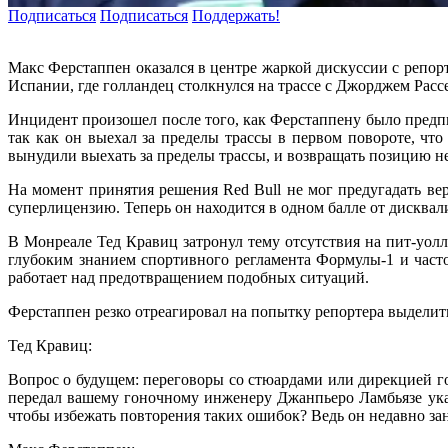
Подписаться
Подписаться
Поддержать!
Макс Ферстаппен оказался в центре жаркой дискуссии с репор
Испании, где голландец столкнулся на трассе с Джорджем Расс
Инцидент произошел после того, как Ферстаппену было предпи
так как он выехал за пределы трассы в первом повороте, чт
вынудили выехать за пределы трассы, и возвращать позицию не
На момент принятия решения Red Bull не мог предугадать ве
суперлицензию. Теперь он находится в одном балле от дисквал
В Монреале Тед Кравиц затронул тему отсутствия на пит-уолл
глубоким знанием спортивного регламента Формулы-1 и часто
работает над предотвращением подобных ситуаций.
Ферстаппен резко отреагировал на попытку репортера выдели
Тед Кравиц:
Вопрос о будущем: переговоры со стюардами или дирекцией го
передал вашему гоночному инженеру Джанпьеро Ламбьязе указ
чтобы избежать повторения таких ошибок? Ведь он недавно зан