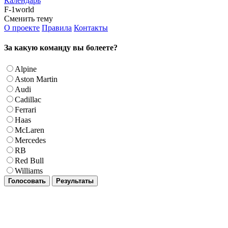
Календарь
F-1world
Сменить тему
О проекте
Правила
Контакты
За какую команду вы болеете?
Alpine
Aston Martin
Audi
Cadillac
Ferrari
Haas
McLaren
Mercedes
RB
Red Bull
Williams
Голосовать
Результаты