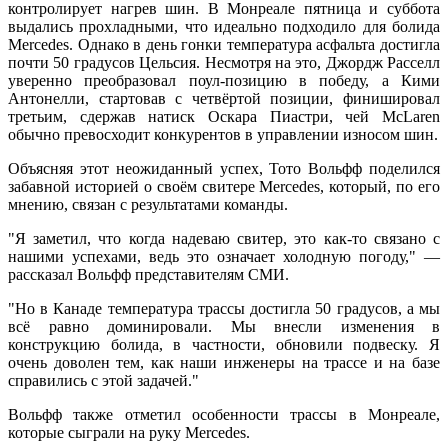
контролирует нагрев шин. В Монреале пятница и суббота
выдались прохладными, что идеально подходило для болида
Mercedes. Однако в день гонки температура асфальта достигла
почти 50 градусов Цельсия. Несмотря на это, Джордж Расселл
уверенно преобразовал поул-позицию в победу, а Кими
Антонелли, стартовав с четвёртой позиции, финишировал
третьим, сдержав натиск Оскара Пиастри, чей McLaren
обычно превосходит конкурентов в управлении износом шин.
Объясняя этот неожиданный успех, Тото Вольфф поделился
забавной историей о своём свитере Mercedes, который, по его
мнению, связан с результатами команды.
"Я заметил, что когда надеваю свитер, это как-то связано с
нашими успехами, ведь это означает холодную погоду," —
рассказал Вольфф представителям СМИ.
"Но в Канаде температура трассы достигла 50 градусов, а мы
всё равно доминировали. Мы внесли изменения в
конструкцию болида, в частности, обновили подвеску. Я
очень доволен тем, как наши инженеры на трассе и на базе
справились с этой задачей."
Вольфф также отметил особенности трассы в Монреале,
которые сыграли на руку Mercedes.