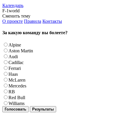
Календарь
F-1world
Сменить тему
О проекте
Правила
Контакты
За какую команду вы болеете?
Alpine
Aston Martin
Audi
Cadillac
Ferrari
Haas
McLaren
Mercedes
RB
Red Bull
Williams
Голосовать
Результаты