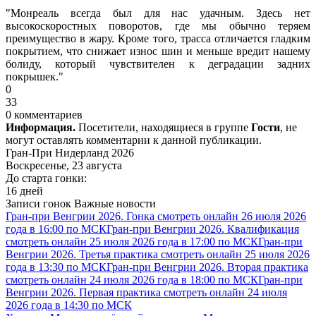
"Монреаль всегда был для нас удачным. Здесь нет
высокоскоростных поворотов, где мы обычно теряем
преимущество в жару. Кроме того, трасса отличается гладким
покрытием, что снижает износ шин и меньше вредит нашему
болиду, который чувствителен к деградации задних
покрышек."
0
33
0 комментариев
Информация.
Посетители, находящиеся в группе
Гости
, не
могут оставлять комментарии к данной публикации.
Гран-При Нидерланд 2026
Воскресенье, 23 августа
До старта гонки:
16 дней
Записи гонок
Важные новости
Гран-при Венгрии 2026. Гонка смотреть онлайн 26 июля 2026
года в 16:00 по МСК
Гран-при Венгрии 2026. Квалификация
смотреть онлайн 25 июля 2026 года в 17:00 по МСК
Гран-при
Венгрии 2026. Третья практика смотреть онлайн 25 июля 2026
года в 13:30 по МСК
Гран-при Венгрии 2026. Вторая практика
смотреть онлайн 24 июля 2026 года в 18:00 по МСК
Гран-при
Венгрии 2026. Первая практика смотреть онлайн 24 июля
2026 года в 14:30 по МСК