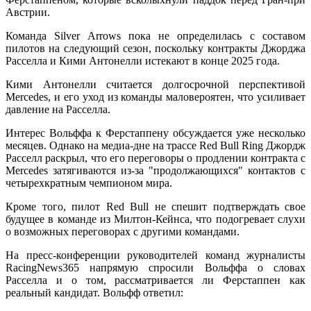
Австрии.
Команда Silver Arrows пока не определилась с составом
пилотов на следующий сезон, поскольку контракты Джорджа
Расселла и Кими Антонелли истекают в конце 2025 года.
Кими Антонелли считается долгосрочной перспективой
Mercedes, и его уход из команды маловероятен, что усиливает
давление на Расселла.
Интерес Вольффа к Ферстаппену обсуждается уже несколько
месяцев. Однако на медиа-дне на трассе Red Bull Ring Джордж
Расселл раскрыл, что его переговоры о продлении контракта с
Mercedes затягиваются из-за "продолжающихся" контактов с
четырехкратным чемпионом мира.
Кроме того, пилот Red Bull не спешит подтверждать свое
будущее в команде из Милтон-Кейнса, что подогревает слухи
о возможных переговорах с другими командами.
На пресс-конференции руководителей команд журналисты
RacingNews365 напрямую спросили Вольффа о словах
Расселла и о том, рассматривается ли Ферстаппен как
реальный кандидат. Вольфф ответил: