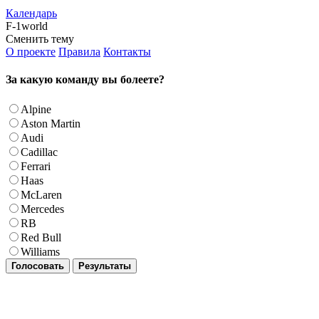
Календарь
F-1world
Сменить тему
О проекте
Правила
Контакты
За какую команду вы болеете?
Alpine
Aston Martin
Audi
Cadillac
Ferrari
Haas
McLaren
Mercedes
RB
Red Bull
Williams
Голосовать
Результаты