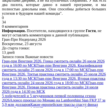
закрытыми дверями, а не на публичных собраниях. У нас есть
два пилота, которые давно в нашей программе, и мы
полностью довольны ими. Они способны добиться больших
успехов в будущем нашей команды".
0
34
0 комментариев
Информация.
Посетители, находящиеся в группе
Гости
, не
могут оставлять комментарии к данной публикации.
Гран-При Нидерланд 2026
Воскресенье, 23 августа
До старта гонки:
13 дней
Записи гонок
Важные новости
Гран-при Венгрии 2026. Гонка смотреть онлайн 26 июля 2026
года в 16:00 по МСК
Гран-при Венгрии 2026. Квалификация
смотреть онлайн 25 июля 2026 года в 17:00 по МСК
Гран-при
Венгрии 2026. Третья практика смотреть онлайн 25 июля 2026
года в 13:30 по МСК
Гран-при Венгрии 2026. Вторая практика
смотреть онлайн 24 июля 2026 года в 18:00 по МСК
Гран-при
Венгрии 2026. Первая практика смотреть онлайн 24 июля
2026 года в 14:30 по МСК
5 победителей и 5 неудачников первой половины сезона
2026
Алонсо проехал по Монако на Lamborghini Sian FKP 37 за
5,9 млн долларов
Какие европейские трассы спасут финал