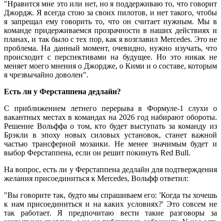
"Нравится мне это или нет, но я поддерживаю то, что говорит
Джордж. Я всегда стою за своих пилотов, и нет такого, чтобы
я запрещал ему говорить то, что он считает нужным. Мы в
команде придерживаемся прозрачности в наших действиях и
планах, и так было с тех пор, как я возглавил Mercedes. Это не
проблема. На данный момент, очевидно, нужно изучать, что
происходит с перспективами на будущее. Но это никак не
меняет моего мнения о Джордже, о Кими и о составе, которым
я чрезвычайно доволен".
Есть ли у Ферстаппена дедлайн?
С приближением летнего перерыва в Формуле-1 слухи о
вакантных местах в командах на 2026 год набирают обороты.
Решение Вольффа о том, кто будет выступать за команду из
Брэкли в эпоху новых силовых установок, станет важной
частью трансферной мозаики. Не менее значимым будет и
выбор Ферстаппена, если он решит покинуть Red Bull.
На вопрос, есть ли у Ферстаппена дедлайн для подтверждения
желания присоединиться к Mercedes, Вольфф ответил:
"Вы говорите так, будто мы спрашиваем его: 'Когда ты хочешь
к нам присоединиться и на каких условиях?' Это совсем не
так работает. Я предпочитаю вести такие разговоры за