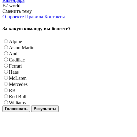
Календарь
F-1world
Сменить тему
О проекте
Правила
Контакты
За какую команду вы болеете?
Alpine
Aston Martin
Audi
Cadillac
Ferrari
Haas
McLaren
Mercedes
RB
Red Bull
Williams
Голосовать
Результаты