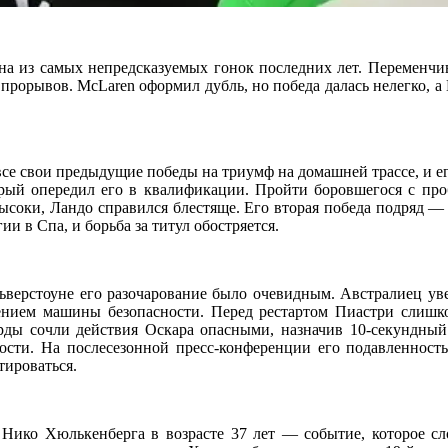
дна из самых непредсказуемых гонок последних лет. Переменчи
их прорывов. McLaren оформил дубль, но победа далась нелегко
все свои предыдущие победы на триумф на домашней трассе, и ег
орый опередил его в квалификации. Пройти боровшегося с пр
высоки, Ландо справился блестяще. Его вторая победа подряд —
и в Спа, и борьба за титул обостряется.
ьверстоуне его разочарование было очевидным. Австралиец уве
нием машины безопасности. Перед рестартом Пиастри слишко
арды сочли действия Оскара опасными, назначив 10-секундны
сти. На послесезонной пресс-конференции его подавленность 
тироваться.
 Нико Хюлькенберга в возрасте 37 лет — событие, которое с