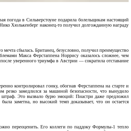
вая погода в Сильверстоуне подарила болельщикам настоящий
, а Нико Хюлькенберг наконец-то получил долгожданную награду
о мечта сбылась. Британец, безусловно, получил преимущество
облемами Макса Ферстаппена Норрису оказалось сложнее, чем
 после уверенного триумфа в Австрии — сократила отставание
ренно контролировал гонку, обогнав Ферстаппена на старте и
м резко замедлился за машиной безопасности, что вынудило
й штраф. Это вызвало бурю эмоций: Пиастри даже предложил
была заметна, но высокий темп доказывает, что он остается
ложно переоценить. Его коллеги по паддоку Формулы-1 тепло