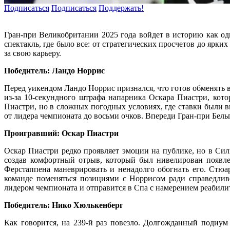
Подписаться
Подписаться
Поддержать!
Гран-при Великобритании 2025 года войдет в историю как о
спектакль, где было все: от стратегических просчетов до ярк
за свою карьеру.
Победитель: Ландо Норрис
Перед уикендом Ландо Норрис признался, что готов обменять 
из-за 10-секундного штрафа напарника Оскара Пиастри, кот
Пиастри, но в сложных погодных условиях, где ставки были 
от лидера чемпионата до восьми очков. Впереди Гран-при Бельги
Проигравший: Оскар Пиастри
Оскар Пиастри редко проявляет эмоции на публике, но в Сил
создав комфортный отрыв, который был нивелирован появле
Ферстаппена маневрировать и ненадолго обогнать его. Стю
команде поменяться позициями с Норрисом ради справедливо
лидером чемпионата и отправится в Спа с намерением реабили
Победитель: Нико Хюлькенберг
Как говорится, на 239-й раз повезло. Долгожданный подиум