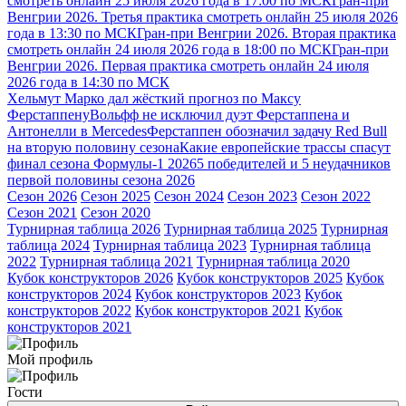
смотреть онлайн 25 июля 2026 года в 17:00 по МСК
Гран-при
Венгрии 2026. Третья практика смотреть онлайн 25 июля 2026
года в 13:30 по МСК
Гран-при Венгрии 2026. Вторая практика
смотреть онлайн 24 июля 2026 года в 18:00 по МСК
Гран-при
Венгрии 2026. Первая практика смотреть онлайн 24 июля
2026 года в 14:30 по МСК
Хельмут Марко дал жёсткий прогноз по Максу
Ферстаппену
Вольфф не исключил дуэт Ферстаппена и
Антонелли в Mercedes
Ферстаппен обозначил задачу Red Bull
на вторую половину сезона
Какие европейские трассы спасут
финал сезона Формулы-1 2026
5 победителей и 5 неудачников
первой половины сезона 2026
Сезон 2026
Сезон 2025
Сезон 2024
Сезон 2023
Сезон 2022
Сезон 2021
Сезон 2020
Турнирная таблица 2026
Турнирная таблица 2025
Турнирная
таблица 2024
Турнирная таблица 2023
Турнирная таблица
2022
Турнирная таблица 2021
Турнирная таблица 2020
Кубок конструкторов 2026
Кубок конструкторов 2025
Кубок
конструкторов 2024
Кубок конструкторов 2023
Кубок
конструкторов 2022
Кубок конструкторов 2021
Кубок
конструкторов 2021
Мой профиль
Гости