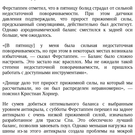
Ферстаппен отметил, что в пятницу болид страдал от сильной
недостаточной поворачиваемости. При этом датчики
давления подтверждали, что прирост прижимной силы,
предсказанный симуляциями, действительно был достигнут.
Однако аэродинамический баланс сместился к задней оси
больше, чем ожидалось.
«[В пятницу] у меня была сильная недостаточная
поворачиваемость, но при этом в некоторых местах возникала
избыточная, — сказал Ферстаппен. — Баланс было сложно
настроить. Это застало нас врасплох. Мы не ожидали такой
степени недостаточной поворачиваемости, и пришлось
работать с доступными инструментами».
«Днище дало тот прирост прижимной силы, на который мы
рассчитывали, но он был распределен неравномерно», —
пояснил Кристиан Хорнер.
Не сумев добиться оптимального баланса с выбранным
уровнем антикрыла, с субботы Ферстаппен перешел на заднее
антикрыло с очень низкой прижимной силой, изначально
разработанное для трассы Спа. Это обеспечило лучший
баланс, позволив завоевать поул. Однако меньшая нагрузка на
шины из-за этого антикрыла создала проблемы на мокрой