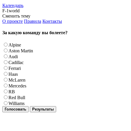
Календарь
F-1world
Сменить тему
О проекте
Правила
Контакты
За какую команду вы болеете?
Alpine
Aston Martin
Audi
Cadillac
Ferrari
Haas
McLaren
Mercedes
RB
Red Bull
Williams
Голосовать
Результаты