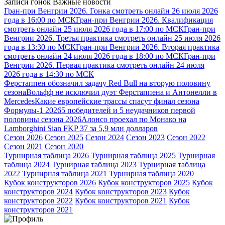
Записи гонок
Важные новости
Гран-при Венгрии 2026. Гонка смотреть онлайн 26 июля 2026
года в 16:00 по МСК
Гран-при Венгрии 2026. Квалификация
смотреть онлайн 25 июля 2026 года в 17:00 по МСК
Гран-при
Венгрии 2026. Третья практика смотреть онлайн 25 июля 2026
года в 13:30 по МСК
Гран-при Венгрии 2026. Вторая практика
смотреть онлайн 24 июля 2026 года в 18:00 по МСК
Гран-при
Венгрии 2026. Первая практика смотреть онлайн 24 июля
2026 года в 14:30 по МСК
Ферстаппен обозначил задачу Red Bull на вторую половину
сезона
Вольфф не исключил дуэт Ферстаппена и Антонелли в
Mercedes
Какие европейские трассы спасут финал сезона
Формулы-1 2026
5 победителей и 5 неудачников первой
половины сезона 2026
Алонсо проехал по Монако на
Lamborghini Sian FKP 37 за 5,9 млн долларов
Сезон 2026
Сезон 2025
Сезон 2024
Сезон 2023
Сезон 2022
Сезон 2021
Сезон 2020
Турнирная таблица 2026
Турнирная таблица 2025
Турнирная
таблица 2024
Турнирная таблица 2023
Турнирная таблица
2022
Турнирная таблица 2021
Турнирная таблица 2020
Кубок конструкторов 2026
Кубок конструкторов 2025
Кубок
конструкторов 2024
Кубок конструкторов 2023
Кубок
конструкторов 2022
Кубок конструкторов 2021
Кубок
конструкторов 2021