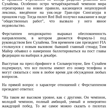
Сулайема. Особенно остро четырёхкратный чемпион мира
отреагировал на новое правило, касающееся нецензурной
лексики, введённое на уик-энде Гран-при Сингапура в
прошлом году. Тогда пилот Red Bull получил наказание в виде
"общественных работ", что вызвало у него явное
недовольство.
Ферстаппен неоднократно выражал обеспокоенность
направлением, в котором движется Формула-1 под
руководством Бен Сулайема. Тем временем сам президент FIA
столкнулся с новым вызовом: бывший главный стюард Тим
Майер объявил о намерении баллотироваться на пост главы
федерации на выборах в декабре.
Выступая на пресс-брифинге в Сильверстоуне, Бен Сулайем
подчеркнул, что все пилоты имеют его номер телефона и
могут связаться с ним в любое время для обсуждения любых
вопросов.
На прямой вопрос о характере отношений с Ферстаппеном
президент ответил:
"На таком же высоком уровне, как с другими. Он чемпион,
молодой чемпион, полный амбиций, умный и невероятно
жаждущий побед. То же самое можно сказать о пилотах