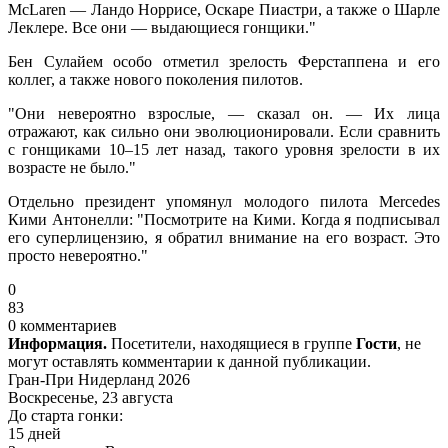
McLaren — Ландо Норрисе, Оскаре Пиастри, а также о Шарле
Леклере. Все они — выдающиеся гонщики."
Бен Сулайем особо отметил зрелость Ферстаппена и его
коллег, а также нового поколения пилотов.
"Они невероятно взрослые, — сказал он. — Их лица
отражают, как сильно они эволюционировали. Если сравнить
с гонщиками 10–15 лет назад, такого уровня зрелости в их
возрасте не было."
Отдельно президент упомянул молодого пилота Mercedes
Кими Антонелли: "Посмотрите на Кими. Когда я подписывал
его суперлицензию, я обратил внимание на его возраст. Это
просто невероятно."
0
83
0 комментариев
Информация.
Посетители, находящиеся в группе
Гости
, не
могут оставлять комментарии к данной публикации.
Гран-При Нидерланд 2026
Воскресенье, 23 августа
До старта гонки:
15 дней