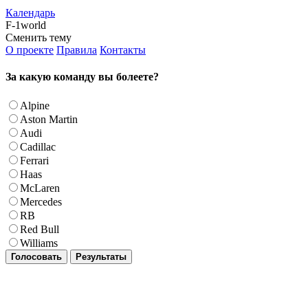
Календарь
F-1world
Сменить тему
О проекте
Правила
Контакты
За какую команду вы болеете?
Alpine
Aston Martin
Audi
Cadillac
Ferrari
Haas
McLaren
Mercedes
RB
Red Bull
Williams
Голосовать
Результаты