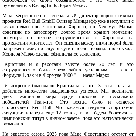
руководитель Racing Bulls Лоран Мекис.
Макс Ферстаппен и генеральный директор корпоративных
проектов Red Bull GmbH Оливер Минцлафф уже выступили с
заявлениями после отставки Хорнера, но Хельмут Марко,
советник по автоспорту, долгое время хранил молчание,
несмотря на тесное сотрудничество с Хорнером на
протяжении многих лет. Отношения между ними порой были
напряженными, но спустя сутки после неожиданного ухода
Хорнера Марко сделал официальное заявление.
"Кристиан и я работали вместе более 20 лет, и это
сотрудничество было чрезвычайно успешным — как в
Формуле-1, так и в Формуле-3000," — начал Марко.
"Я искренне благодарю Кристиана за это. За эти годы мы
добились множества выдающихся успехов. Мы воспитали
двух чемпионов мира среди пилотов и нескольких
победителей Гран-при. Это всегда было и остается
философией Red Bull. Что касается текущей спортивной
ситуации: впереди еще 12 гонок, и мы будем бороться за
чемпионский титул в личном зачете, пока это математически
возможно."
На экваторе сезона 2025 года Макс Ферстаппен отстает от