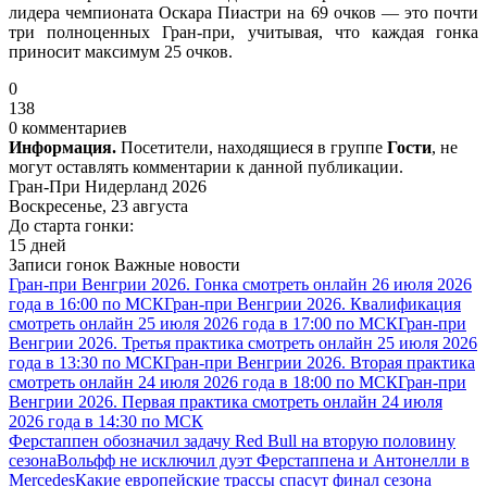
лидера чемпионата Оскара Пиастри на 69 очков — это почти
три полноценных Гран-при, учитывая, что каждая гонка
приносит максимум 25 очков.
0
138
0 комментариев
Информация.
Посетители, находящиеся в группе
Гости
, не
могут оставлять комментарии к данной публикации.
Гран-При Нидерланд 2026
Воскресенье, 23 августа
До старта гонки:
15 дней
Записи гонок
Важные новости
Гран-при Венгрии 2026. Гонка смотреть онлайн 26 июля 2026
года в 16:00 по МСК
Гран-при Венгрии 2026. Квалификация
смотреть онлайн 25 июля 2026 года в 17:00 по МСК
Гран-при
Венгрии 2026. Третья практика смотреть онлайн 25 июля 2026
года в 13:30 по МСК
Гран-при Венгрии 2026. Вторая практика
смотреть онлайн 24 июля 2026 года в 18:00 по МСК
Гран-при
Венгрии 2026. Первая практика смотреть онлайн 24 июля
2026 года в 14:30 по МСК
Ферстаппен обозначил задачу Red Bull на вторую половину
сезона
Вольфф не исключил дуэт Ферстаппена и Антонелли в
Mercedes
Какие европейские трассы спасут финал сезона