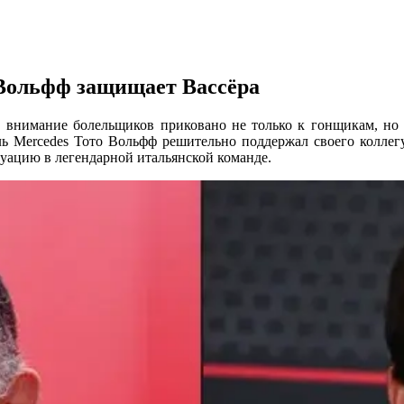
Вольфф защищает Вассёра
ся, внимание болельщиков приковано не только к гонщикам, н
ель Mercedes Тото Вольфф решительно поддержал своего коллегу
туацию в легендарной итальянской команде.