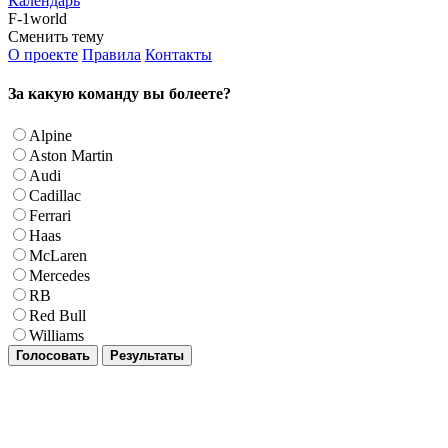
Календарь
F-1world
Сменить тему
О проекте
Правила
Контакты
За какую команду вы болеете?
Alpine
Aston Martin
Audi
Cadillac
Ferrari
Haas
McLaren
Mercedes
RB
Red Bull
Williams
Голосовать
Результаты