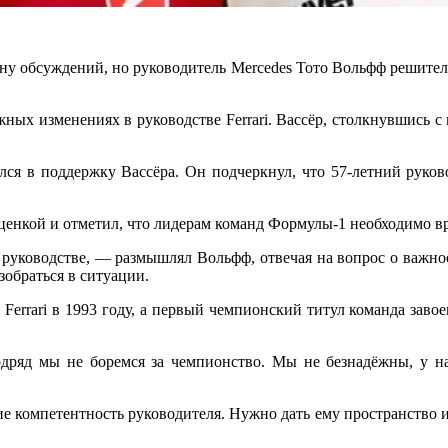
ну обсуждений, но руководитель Mercedes Тото Вольфф решительн
ых изменениях в руководстве Ferrari. Вассёр, столкнувшись с
я в поддержку Вассёра. Он подчеркнул, что 57-летний руковод
ценкой и отметил, что лидерам команд Формулы-1 необходимо в
в руководстве, — размышлял Вольфф, отвечая на вопрос о важн
азобраться в ситуации.
errari в 1993 году, а первый чемпионский титул команда завоева
подряд мы не боремся за чемпионство. Мы не безнадёжны, у 
ие компетентность руководителя. Нужно дать ему пространство и