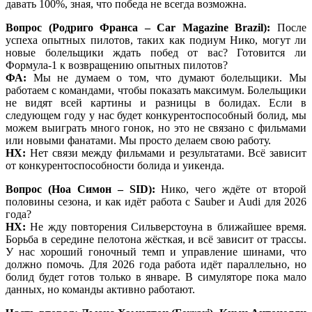
давать 100%, зная, что победа не всегда возможна.
Вопрос (Родриго Франса – Car Magazine Brazil):
После
успеха опытных пилотов, таких как подиум Нико, могут ли
новые болельщики ждать побед от вас? Готовится ли
Формула-1 к возвращению опытных пилотов?
ФА:
Мы не думаем о том, что думают болельщики. Мы
работаем с командами, чтобы показать максимум. Болельщики
не видят всей картины и разницы в болидах. Если в
следующем году у нас будет конкурентоспособный болид, мы
можем выиграть много гонок, но это не связано с фильмами
или новыми фанатами. Мы просто делаем свою работу.
НХ:
Нет связи между фильмами и результатами. Всё зависит
от конкурентоспособности болида и уикенда.
Вопрос (Ноа Симон – SID):
Нико, чего ждёте от второй
половины сезона, и как идёт работа с Sauber и Audi для 2026
года?
НХ:
Не жду повторения Сильверстоуна в ближайшее время.
Борьба в середине пелотона жёсткая, и всё зависит от трассы.
У нас хороший гоночный темп и управление шинами, что
должно помочь. Для 2026 года работа идёт параллельно, но
болид будет готов только в январе. В симуляторе пока мало
данных, но команды активно работают.