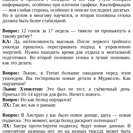
информацию, особенно при плотном графике. Квалификации
— моя слабая сторона, особенно в поиске последних десятых.
Но в целом я многому научился, и вторая половина сезона
должна быть более стабильной.
Вопрос:
12 гонок за 17 недель — тяжело ли привыкнуть к
такому ритму?
КА:
Да, интенсивность высокая. После первого тройного
уикенда пришлось перестраивать подход к управлению
энергией. Нужно находить время для отдыха и ментальной
подготовки. Во второй половине сезона я лучше понимаю,
как это делать.
Вопрос:
Льюис, в Ferrari большие ожидания перед этим
уикендом. Вы тестировали новые детали в Муджелло. Как
ощущения?
Льюис Хэмилтон:
Это был не тест, а съёмочный день.
Проехал 10–14 кругов для фото. Ничего нового.
Вопрос:
Но как болид ощущался?
ЛХ:
Так же, как и раньше.
Вопрос:
В Австрии у вас было новое днище, здесь — новая
подвеска. Это момент, когда болид раскроет потенциал?
ЛХ:
Завтра протестируем подвеску, будут новые данные. В
симуляторе разницы нет, но на разных трассах может быть