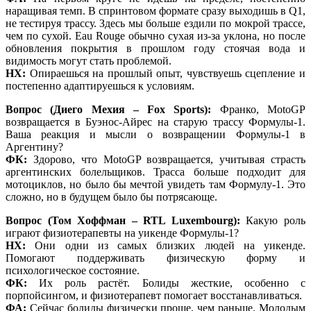
наращивая темп. В спринтовом формате сразу выходишь в Q1,
не тестируя трассу. Здесь мы больше ездили по мокрой трассе,
чем по сухой. Eau Rouge обычно сухая из-за уклона, но после
обновления покрытия в прошлом году стоячая вода и
видимость могут стать проблемой.
НХ:
Опираешься на прошлый опыт, чувствуешь сцепление и
постепенно адаптируешься к условиям.
Вопрос (Диего Мехия – Fox Sports):
Франко, MotoGP
возвращается в Буэнос-Айрес на старую трассу Формулы-1.
Ваша реакция и мысли о возвращении Формулы-1 в
Аргентину?
ФК:
Здорово, что MotoGP возвращается, учитывая страсть
аргентинских болельщиков. Трасса больше подходит для
мотоциклов, но было бы мечтой увидеть там Формулу-1. Это
сложно, но в будущем было бы потрясающе.
Вопрос (Том Хоффман – RTL Luxembourg):
Какую роль
играют физиотерапевты на уикенде Формулы-1?
НХ:
Они одни из самых близких людей на уикенде.
Помогают поддерживать физическую форму и
психологическое состояние.
ФК:
Их роль растёт. Болиды жесткие, особенно с
порпойсингом, и физиотерапевт помогает восстанавливаться.
ФА:
Сейчас болиды физически проще, чем раньше. Молодым