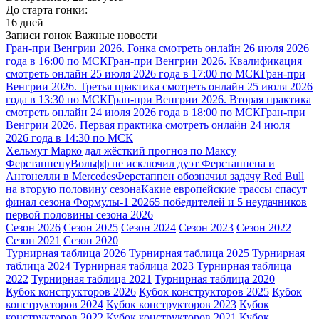
До старта гонки:
16 дней
Записи гонок
Важные новости
Гран-при Венгрии 2026. Гонка смотреть онлайн 26 июля 2026
года в 16:00 по МСК
Гран-при Венгрии 2026. Квалификация
смотреть онлайн 25 июля 2026 года в 17:00 по МСК
Гран-при
Венгрии 2026. Третья практика смотреть онлайн 25 июля 2026
года в 13:30 по МСК
Гран-при Венгрии 2026. Вторая практика
смотреть онлайн 24 июля 2026 года в 18:00 по МСК
Гран-при
Венгрии 2026. Первая практика смотреть онлайн 24 июля
2026 года в 14:30 по МСК
Хельмут Марко дал жёсткий прогноз по Максу
Ферстаппену
Вольфф не исключил дуэт Ферстаппена и
Антонелли в Mercedes
Ферстаппен обозначил задачу Red Bull
на вторую половину сезона
Какие европейские трассы спасут
финал сезона Формулы-1 2026
5 победителей и 5 неудачников
первой половины сезона 2026
Сезон 2026
Сезон 2025
Сезон 2024
Сезон 2023
Сезон 2022
Сезон 2021
Сезон 2020
Турнирная таблица 2026
Турнирная таблица 2025
Турнирная
таблица 2024
Турнирная таблица 2023
Турнирная таблица
2022
Турнирная таблица 2021
Турнирная таблица 2020
Кубок конструкторов 2026
Кубок конструкторов 2025
Кубок
конструкторов 2024
Кубок конструкторов 2023
Кубок
конструкторов 2022
Кубок конструкторов 2021
Кубок