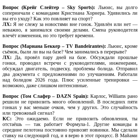
Вопрос (Крейг Слейтер – Sky Sports):
Льюис, вы долго
соперничали с командами Кристиана Хорнера. Удивились ли
вы его уходу? Как это повлияет на спорт?
ЛХ:
Я не слежу за новостями вне гонок. Удивлён или нет —
неважно, я занимался своими делами. Смена руководителя
влечёт изменения, но это требует времени.
Вопрос (Мариана Беккер – TV Bandeirantes):
Льюис, кроме
съёмок, были ли вы на базе? Чем занимались в перерыве?
ЛХ:
Да, провёл пару дней на базе. Обсуждали прошлые
гонки, проводил встречи с руководителями, инженерами,
обсуждал двигатель, подвеску, проблемы болида. Отправил
два документа с предложениями по улучшениям. Работали
над болидом 2026 года. Плюс усиленные тренировки —
возможно, даже слишком интенсивные.
Вопрос (Том Слафер – DAZN Spain):
Карлос, Williams рано
решили не привозить много обновлений. В последних пяти
гонках у вас меньше очков, чем у других. Это случайность
или тревожный сигнал?
КС:
Это ожидаемо. Если не привозить обновления, ты
отстаёшь — так работает Формула-1. Другие команды в
середине пелотона постоянно привозят новинки. Мы сделали
ставку на следующий год, и я верю в этот процесс. В Майами