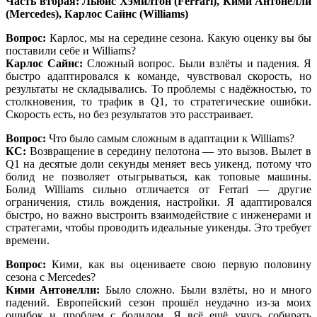
Часть вторая: Льюис Хэмилтон (Ferrari), Кими Антонелли
(Mercedes), Карлос Сайнс (Williams)
Вопрос:
Карлос, мы на середине сезона. Какую оценку вы бы
поставили себе и Williams?
Карлос Сайнс:
Сложный вопрос. Были взлёты и падения. Я
быстро адаптировался к команде, чувствовал скорость, но
результаты не складывались. То проблемы с надёжностью, то
столкновения, то трафик в Q1, то стратегические ошибки.
Скорость есть, но без результатов это расстраивает.
Вопрос:
Что было самым сложным в адаптации к Williams?
КС:
Возвращение в середину пелотона — это вызов. Вылет в
Q1 на десятые доли секунды меняет весь уикенд, потому что
болид не позволяет отыгрываться, как топовые машины.
Болид Williams сильно отличается от Ferrari — другие
ограничения, стиль вождения, настройки. Я адаптировался
быстро, но важно выстроить взаимодействие с инженерами и
стратегами, чтобы проводить идеальные уикенды. Это требует
времени.
Вопрос:
Кими, как вы оцениваете свою первую половину
сезона с Mercedes?
Кими Антонелли:
Было сложно. Были взлёты, но и много
падений. Европейский сезон прошёл неудачно из-за моих
ошибок и проблем с болидом. Я всё ещё учусь собирать