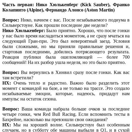
Часть первая: Нико Хюлькенберг (Kick Sauber), Франко
Колапинто (Alpine), Фернандо Алонсо (Aston Martin)
Вопрос:
Нико, начнем с вас. После незабываемого подиума в
Сильверстоуне. Как прошли последние две недели?
Нико Хюлькенберг:
Было приятно. Хорошо, что после гонки
у нас было время насладиться моментом, а не сразу мчаться на
следующий Гран-при. Это был невероятный заезд. Условия
были сложными, но мы приняли правильные решения и,
стартовав последними, добились потрясающего результата.
Реакция публики была ошеломляющей — более 700
сообщений! На их разбор ушла неделя, но это было приятно.
Вопрос:
Вы вернулись в Хинвил сразу после гонки. Как вас
там встретили?
НХ:
Очень тепло и радостно. Важно было разделить этот
момент с командой на базе, а не только на трассе. Это создало
незабываемые эмоции, которые, надеюсь, придадут нам
импульс на остаток сезона.
Вопрос:
Ваша команда набрала больше очков за последние
четыре гонки, чем Red Bull Racing. Если вспомнить тесты в
Бахрейне, насколько вы превзошли свои ожидания?
НХ:
Мы на хорошей волне. Сильверстоун был особенным
случаем, но в субботу обе машины выбыли в Q1, и в сухой