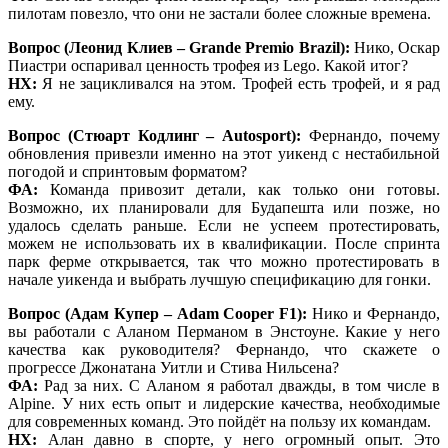
пилотам повезло, что они не застали более сложные времена.
Вопрос (Леонид Клиев – Grande Premio Brazil):
Нико, Оскар
Пиастри оспаривал ценность трофея из Lego. Какой итог?
НХ:
Я не зацикливался на этом. Трофей есть трофей, и я рад
ему.
Вопрос (Стюарт Кодлинг – Autosport):
Фернандо, почему
обновления привезли именно на этот уикенд с нестабильной
погодой и спринтовым форматом?
ФА:
Команда привозит детали, как только они готовы.
Возможно, их планировали для Будапешта или позже, но
удалось сделать раньше. Если не успеем протестировать,
можем не использовать их в квалификации. После спринта
парк ферме открывается, так что можно протестировать в
начале уикенда и выбрать лучшую спецификацию для гонки.
Вопрос (Адам Купер – Adam Cooper F1):
Нико и Фернандо,
вы работали с Аланом Перманом в Энстоуне. Какие у него
качества как руководителя? Фернандо, что скажете о
прогрессе Джонатана Уитли и Стива Нильсена?
ФА:
Рад за них. С Аланом я работал дважды, в том числе в
Alpine. У них есть опыт и лидерские качества, необходимые
для современных команд. Это пойдёт на пользу их командам.
НХ:
Алан давно в спорте, у него огромный опыт. Это