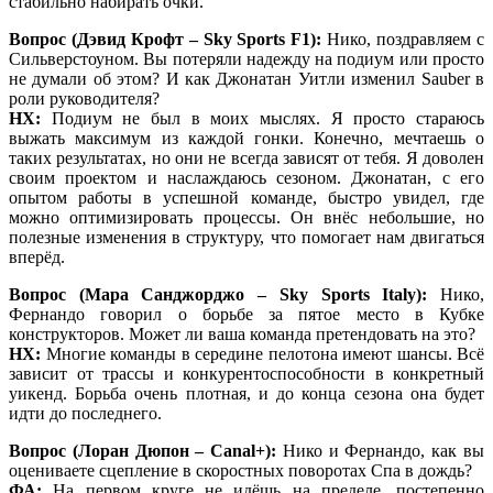
стабильно набирать очки.
Вопрос (Дэвид Крофт – Sky Sports F1):
Нико, поздравляем с
Сильверстоуном. Вы потеряли надежду на подиум или просто
не думали об этом? И как Джонатан Уитли изменил Sauber в
роли руководителя?
НХ:
Подиум не был в моих мыслях. Я просто стараюсь
выжать максимум из каждой гонки. Конечно, мечтаешь о
таких результатах, но они не всегда зависят от тебя. Я доволен
своим проектом и наслаждаюсь сезоном. Джонатан, с его
опытом работы в успешной команде, быстро увидел, где
можно оптимизировать процессы. Он внёс небольшие, но
полезные изменения в структуру, что помогает нам двигаться
вперёд.
Вопрос (Мара Санджорджо – Sky Sports Italy):
Нико,
Фернандо говорил о борьбе за пятое место в Кубке
конструкторов. Может ли ваша команда претендовать на это?
НХ:
Многие команды в середине пелотона имеют шансы. Всё
зависит от трассы и конкурентоспособности в конкретный
уикенд. Борьба очень плотная, и до конца сезона она будет
идти до последнего.
Вопрос (Лоран Дюпон – Canal+):
Нико и Фернандо, как вы
оцениваете сцепление в скоростных поворотах Спа в дождь?
ФА:
На первом круге не идёшь на пределе, постепенно