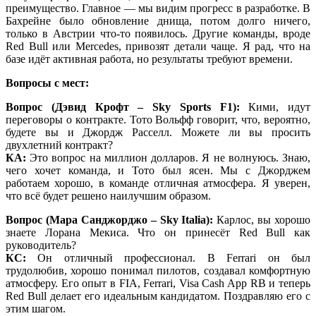
преимущество. Главное — мы видим прогресс в разработке. В
Бахрейне было обновление днища, потом долго ничего,
только в Австрии что-то появилось. Другие команды, вроде
Red Bull или Mercedes, привозят детали чаще. Я рад, что на
базе идёт активная работа, но результаты требуют времени.
Вопросы с мест:
Вопрос (Дэвид Крофт – Sky Sports F1):
Кими, идут
переговоры о контракте. Тото Вольфф говорит, что, вероятно,
будете вы и Джордж Расселл. Можете ли вы просить
двухлетний контракт?
КА:
Это вопрос на миллион долларов. Я не волнуюсь. Знаю,
чего хочет команда, и Тото был ясен. Мы с Джорджем
работаем хорошо, в команде отличная атмосфера. Я уверен,
что всё будет решено наилучшим образом.
Вопрос (Мара Санджорджо – Sky Italia):
Карлос, вы хорошо
знаете Лорана Мекиса. Что он принесёт Red Bull как
руководитель?
КС:
Он отличный профессионал. В Ferrari он был
трудолюбив, хорошо понимал пилотов, создавал комфортную
атмосферу. Его опыт в FIA, Ferrari, Visa Cash App RB и теперь
Red Bull делает его идеальным кандидатом. Поздравляю его с
этим шагом.