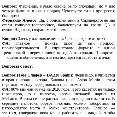
Вопрос:
Фернандо, начало сезона было сложным, но у вас
четыре финиша в очках подряд. Чувствуете ли вы прогресс с
болидом?
Фернандо Алонсо:
Да, с обновлениями в Сильверстоуне мы
стали конкурентоспособнее, балансируем на грани Q3 и
очков. Надеюсь, сохраним этот темп.
Вопрос:
Здесь у вас новые детали. Чего вы ждете от них?
ФА:
Главное — понять, дают ли они прирост
производительности. В спринтовом формате с одной
тренировкой и переменчивой погодой это сложно. Приоритет
— оценить обновления, а затем постараться заработать очки.
Вопросы с мест:
Вопрос (Том Слафер – DAZN Spain):
Фернандо, начинается
вторая половина сезона. Каковы цели Aston Martin в этом
переходном году перед новыми правилами?
ФА:
80% внимания уже на 2026 годе, и это касается не только
инженеров, но и пилотов, кроме, пожалуй, парней из
McLaren. В этом сезоне расстановка сил вряд ли изменится. В
середине пелотона борьба плотная, можно побороться за
пятое-девятое места в Кубке конструкторов. Главное —
учиться, совершенствоваться и работать с командой, чтобы