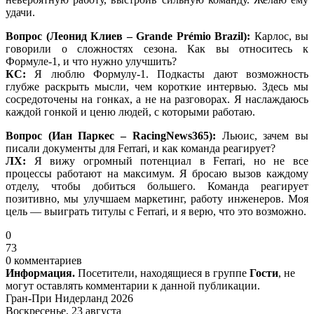
удачи.
Вопрос (Леонид Клиев – Grande Prémio Brazil):
Карлос, вы
говорили о сложностях сезона. Как вы относитесь к
Формуле-1, и что нужно улучшить?
КС:
Я люблю Формулу-1. Подкасты дают возможность
глубже раскрыть мысли, чем короткие интервью. Здесь мы
сосредоточены на гонках, а не на разговорах. Я наслаждаюсь
каждой гонкой и ценю людей, с которыми работаю.
Вопрос (Иан Паркес – RacingNews365):
Льюис, зачем вы
писали документы для Ferrari, и как команда реагирует?
ЛХ:
Я вижу огромный потенциал в Ferrari, но не все
процессы работают на максимум. Я бросаю вызов каждому
отделу, чтобы добиться большего. Команда реагирует
позитивно, мы улучшаем маркетинг, работу инженеров. Моя
цель — выиграть титулы с Ferrari, и я верю, что это возможно.
0
73
0 комментариев
Информация.
Посетители, находящиеся в группе
Гости
, не
могут оставлять комментарии к данной публикации.
Гран-При Нидерланд 2026
Воскресенье, 23 августа