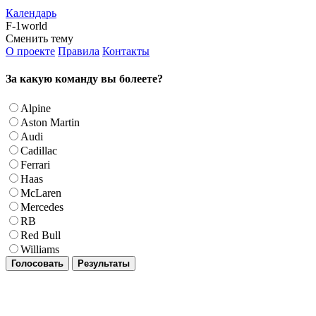
Календарь
F-1world
Сменить тему
О проекте
Правила
Контакты
За какую команду вы болеете?
Alpine
Aston Martin
Audi
Cadillac
Ferrari
Haas
McLaren
Mercedes
RB
Red Bull
Williams
Голосовать
Результаты