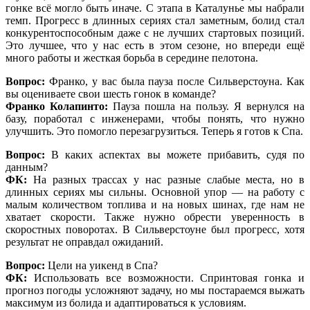
гонке всё могло быть иначе. С этапа в Каталунье мы набрали
темп. Прогресс в длинных сериях стал заметным, болид стал
конкурентоспособным даже с не лучших стартовых позиций.
Это лучшее, что у нас есть в этом сезоне, но впереди ещё
много работы и жесткая борьба в середине пелотона.
Вопрос:
Франко, у вас была пауза после Сильверстоуна. Как
вы оцениваете свои шесть гонок в команде?
Франко Колапинто:
Пауза пошла на пользу. Я вернулся на
базу, поработал с инженерами, чтобы понять, что нужно
улучшить. Это помогло перезагрузиться. Теперь я готов к Спа.
Вопрос:
В каких аспектах вы можете прибавить, судя по
данным?
ФК:
На разных трассах у нас разные слабые места, но в
длинных сериях мы сильны. Основной упор — на работу с
малым количеством топлива и на новых шинах, где нам не
хватает скорости. Также нужно обрести уверенность в
скоростных поворотах. В Сильверстоуне был прогресс, хотя
результат не оправдал ожиданий.
Вопрос:
Цели на уикенд в Спа?
ФК:
Использовать все возможности. Спринтовая гонка и
прогноз погоды усложняют задачу, но мы постараемся выжать
максимум из болида и адаптироваться к условиям.