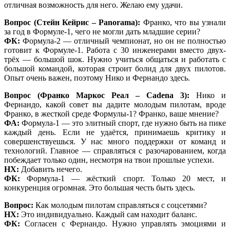
отличная возможность для него. Желаю ему удачи.
Вопрос (Стейн Кейрис – Panorama):
Франко, что вы узнали
за год в Формуле-1, чего не могли дать младшие серии?
ФК:
Формула-2 — отличный чемпионат, но он не полностью
готовит к Формуле-1. Работа с 30 инженерами вместо двух-
трёх — большой шок. Нужно учиться общаться и работать с
большой командой, которая строит болид для двух пилотов.
Опыт очень важен, поэтому Нико и Фернандо здесь.
Вопрос (Франко Маркос Реал – Cadena 3):
Нико и
Фернандо, какой совет вы дадите молодым пилотам, вроде
Франко, в жесткой среде Формулы-1? Франко, ваше мнение?
ФА:
Формула-1 — это элитный спорт, где нужно быть на пике
каждый день. Если не удаётся, принимаешь критику и
совершенствуешься. У нас много поддержки от команд и
технологий. Главное — справляться с разочарованием, когда
побеждает только один, несмотря на твои прошлые успехи.
НХ:
Добавить нечего.
ФК:
Формула-1 — жёсткий спорт. Только 20 мест, и
конкуренция огромная. Это большая честь быть здесь.
Вопрос:
Как молодым пилотам справляться с соцсетями?
НХ:
Это индивидуально. Каждый сам находит баланс.
ФК:
Согласен с Фернандо. Нужно управлять эмоциями и