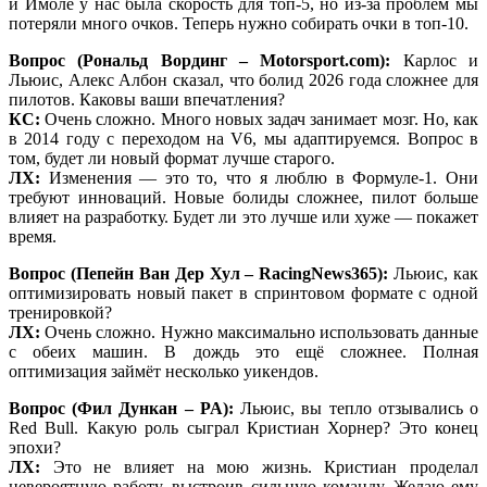
и Имоле у нас была скорость для топ-5, но из-за проблем мы
потеряли много очков. Теперь нужно собирать очки в топ-10.
Вопрос (Рональд Вординг – Motorsport.com):
Карлос и
Льюис, Алекс Албон сказал, что болид 2026 года сложнее для
пилотов. Каковы ваши впечатления?
КС:
Очень сложно. Много новых задач занимает мозг. Но, как
в 2014 году с переходом на V6, мы адаптируемся. Вопрос в
том, будет ли новый формат лучше старого.
ЛХ:
Изменения — это то, что я люблю в Формуле-1. Они
требуют инноваций. Новые болиды сложнее, пилот больше
влияет на разработку. Будет ли это лучше или хуже — покажет
время.
Вопрос (Пепейн Ван Дер Хул – RacingNews365):
Льюис, как
оптимизировать новый пакет в спринтовом формате с одной
тренировкой?
ЛХ:
Очень сложно. Нужно максимально использовать данные
с обеих машин. В дождь это ещё сложнее. Полная
оптимизация займёт несколько уикендов.
Вопрос (Фил Дункан – PA):
Льюис, вы тепло отзывались о
Red Bull. Какую роль сыграл Кристиан Хорнер? Это конец
эпохи?
ЛХ:
Это не влияет на мою жизнь. Кристиан проделал
невероятную работу, выстроив сильную команду. Желаю ему