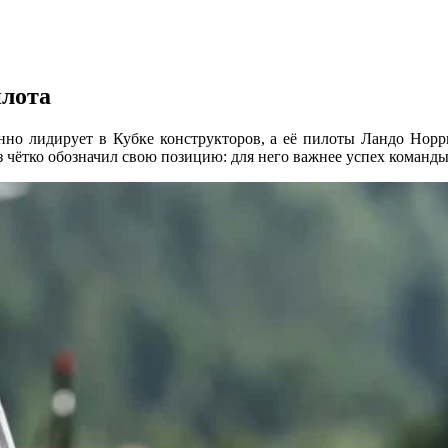
илота
енно лидирует в Кубке конструкторов, а её пилоты Ландо Нор
з чётко обозначил свою позицию: для него важнее успех команд