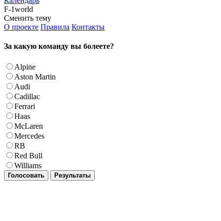
Календарь
F-1world
Сменить тему
О проекте
Правила
Контакты
За какую команду вы болеете?
Alpine
Aston Martin
Audi
Cadillac
Ferrari
Haas
McLaren
Mercedes
RB
Red Bull
Williams
Голосовать
Результаты