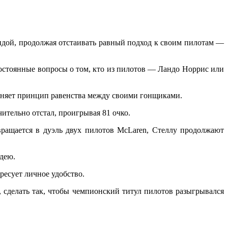
андой, продолжая отстаивать равный подход к своим пилотам —
постоянные вопросы о том, кто из пилотов — Ландо Норрис или
раняет принцип равенства между своими гонщиками.
чительно отстал, проигрывая 81 очко.
евращается в дуэль двух пилотов McLaren, Стеллу продолжают
 идею.
ересует личное удобство.
 сделать так, чтобы чемпионский титул пилотов разыгрывался