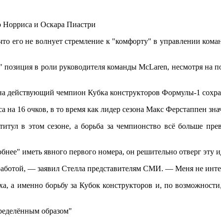
до Норриса и Оскара Пиастри
что его не волнует стремление к "комфорту" в управлении ком
я" позиция в роли руководителя команды McLaren, несмотря на 
ауна действующий чемпион Кубка конструкторов Формулы-1 сох
на 16 очков, в то время как лидер сезона Макс Ферстаппен зна
титул в этом сезоне, а борьба за чемпионство всё больше пр
обнее" иметь явного первого номера, он решительно отверг эту
й работой, — заявил Стелла представителям СМИ. — Меня не инт
а, а именно борьбу за Кубок конструкторов и, по возможности,
определённым образом"