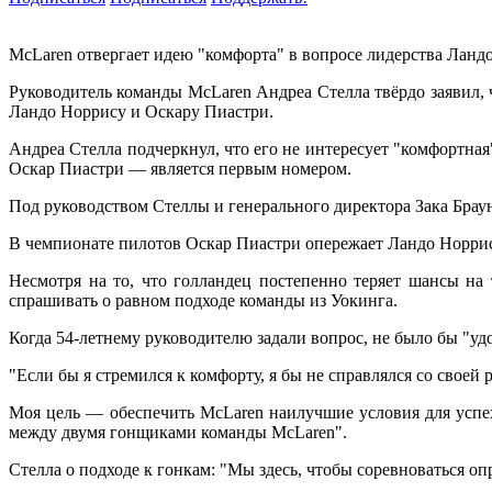
McLaren отвергает идею "комфорта" в вопросе лидерства Лан
Руководитель команды McLaren Андреа Стелла твёрдо заявил, 
Ландо Норрису и Оскару Пиастри.
Андреа Стелла подчеркнул, что его не интересует "комфортна
Оскар Пиастри — является первым номером.
Под руководством Стеллы и генерального директора Зака Бр
В чемпионате пилотов Оскар Пиастри опережает Ландо Норриса 
Несмотря на то, что голландец постепенно теряет шансы на 
спрашивать о равном подходе команды из Уокинга.
Когда 54-летнему руководителю задали вопрос, не было бы "уд
"Если бы я стремился к комфорту, я бы не справлялся со свое
Моя цель — обеспечить McLaren наилучшие условия для успех
между двумя гонщиками команды McLaren".
Стелла о подходе к гонкам: "Мы здесь, чтобы соревноваться 