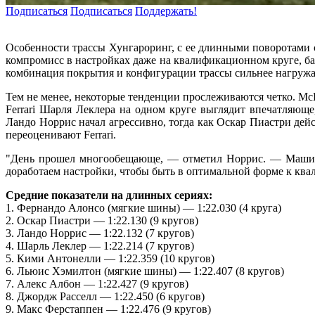
Подписаться
Подписаться
Поддержать!
Особенности трассы Хунгароринг, с ее длинными поворотами 
компромисс в настройках даже на квалификационном круге, ба
комбинация покрытия и конфигурации трассы сильнее нагружа
Тем не менее, некоторые тенденции прослеживаются четко. McL
Ferrari Шарля Леклера на одном круге выглядит впечатляющ
Ландо Норрис начал агрессивно, тогда как Оскар Пиастри дей
переоценивают Ferrari.
"День прошел многообещающе, — отметил Норрис. — Машина 
доработаем настройки, чтобы быть в оптимальной форме к ква
Средние показатели на длинных сериях:
1. Фернандо Алонсо (мягкие шины) — 1:22.030 (4 круга)
2. Оскар Пиастри — 1:22.130 (9 кругов)
3. Ландо Норрис — 1:22.132 (7 кругов)
4. Шарль Леклер — 1:22.214 (7 кругов)
5. Кими Антонелли — 1:22.359 (10 кругов)
6. Льюис Хэмилтон (мягкие шины) — 1:22.407 (8 кругов)
7. Алекс Албон — 1:22.427 (9 кругов)
8. Джордж Расселл — 1:22.450 (6 кругов)
9. Макс Ферстаппен — 1:22.476 (9 кругов)