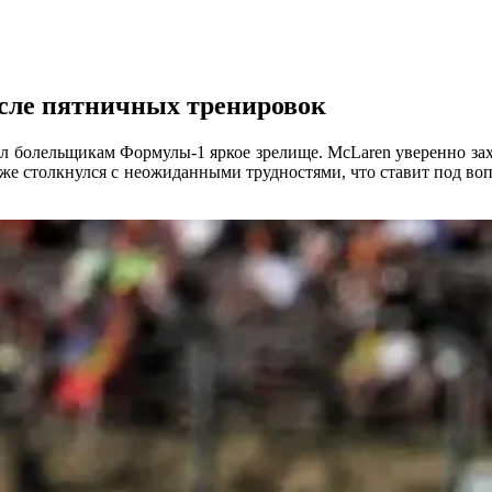
осле пятничных тренировок
л болельщикам Формулы-1 яркое зрелище. McLaren уверенно зах
ll же столкнулся с неожиданными трудностями, что ставит под в