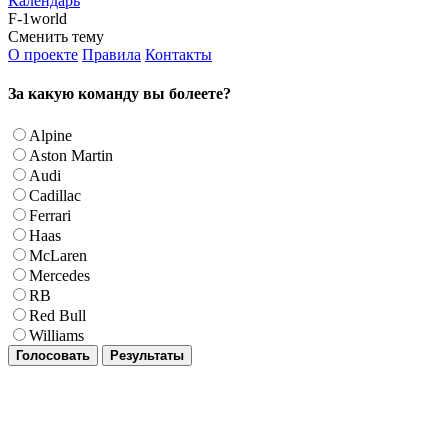
Календарь
F-1world
Сменить тему
О проекте
Правила
Контакты
За какую команду вы болеете?
Alpine
Aston Martin
Audi
Cadillac
Ferrari
Haas
McLaren
Mercedes
RB
Red Bull
Williams
Голосовать
Результаты