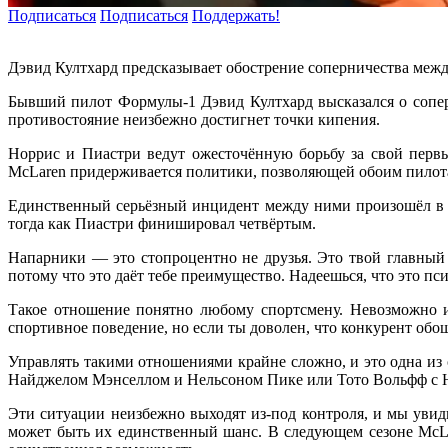
Подписаться
Подписаться
Поддержать!
Дэвид Култхард предсказывает обострение соперничества меж
Бывший пилот Формулы-1 Дэвид Култхард высказался о сопер
противостояние неизбежно достигнет точки кипения.
Норрис и Пиастри ведут ожесточённую борьбу за свой первый
McLaren придерживается политики, позволяющей обоим пилотам
Единственный серьёзный инцидент между ними произошёл в К
тогда как Пиастри финишировал четвёртым.
Напарники — это стопроцентно не друзья. Это твой главный 
потому что это даёт тебе преимущество. Надеешься, что это пс
Такое отношение понятно любому спортсмену. Невозможно ис
спортивное поведение, но если ты доволен, что конкурент обош
Управлять такими отношениями крайне сложно, и это одна из
Найджелом Мэнселлом и Нельсоном Пике или Тото Вольфф с Н
Эти ситуации неизбежно выходят из-под контроля, и мы увид
может быть их единственный шанс. В следующем сезоне McLa