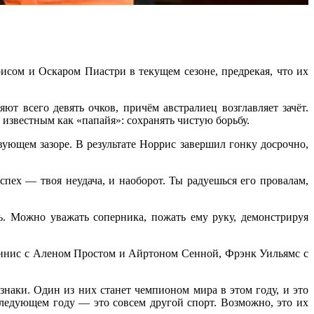
сом и Оскаром Пиастри в текущем сезоне, предрекая, что их
т всего девять очков, причём австралиец возглавляет зачёт.
известным как «папайя»: сохранять чистую борьбу.
ющем зазоре. В результате Норрис завершил гонку досрочно,
пех — твоя неудача, и наоборот. Ты радуешься его провалам,
ь. Можно уважать соперника, пожать ему руку, демонстрируя
Деннис с Аленом Простом и Айртоном Сенной, Фрэнк Уильямс с
наки. Один из них станет чемпионом мира в этом году, и это
ледующем году — это совсем другой спорт. Возможно, это их