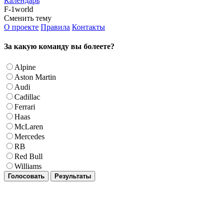
Календарь
F-1world
Сменить тему
О проекте
Правила
Контакты
За какую команду вы болеете?
Alpine
Aston Martin
Audi
Cadillac
Ferrari
Haas
McLaren
Mercedes
RB
Red Bull
Williams
Голосовать
Результаты