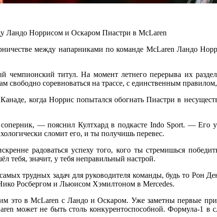
ду Ландо Норрисом и Оскаром Пиастри в McLaren
ничестве между напарниками по команде McLaren Ландо Норри
 чемпионский титул. На момент летнего перерыва их разделяю
 свободно соревноваться на трассе, с единственным правилом, 
анаде, когда Норрис попытался обогнать Пиастри в несуществу
соперник, — пояснил Култхард в подкасте Indo Sport. — Его ус
ихологически сломит его, и ты получишь перевес.
кренне радоваться успеху того, кого ты стремишься победит
ёл тебя, значит, у тебя неправильный настрой.
 самых трудных задач для руководителя команды, будь то Рон 
ико Росбергом и Льюисом Хэмилтоном в Mercedes.
им это в McLaren с Ландо и Оскаром. Уже заметны первые приз
ren может не быть столь конкурентоспособной. Формула-1 в с