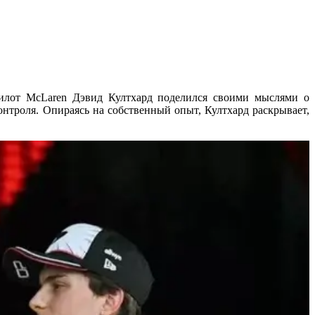
илот McLaren Дэвид Култхард поделился своими мыслями о
онтроля. Опираясь на собственный опыт, Култхард раскрывает,