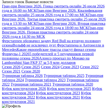
Записи гонок
Важные новости
Гран-при Венгрии 2026. Гонка смотреть онлайн 26 июля 2026
года в 16:00 по МСК
Гран-при Венгрии 2026. Квалификация
смотреть онлайн 25 июля 2026 года в 17:00 по МСК
Гран-при
Венгрии 2026. Третья практика смотреть онлайн 25 июля 2026
года в 13:30 по МСК
Гран-при Венгрии 2026. Вторая практика
смотреть онлайн 24 июля 2026 года в 18:00 по МСК
Гран-при
Венгрии 2026. Первая практика смотреть онлайн 24 июля
2026 года в 14:30 по МСК
Ферстаппен обозначил задачу Red Bull на вторую половину
сезона
Вольфф не исключил дуэт Ферстаппена и Антонелли в
Mercedes
Какие европейские трассы спасут финал сезона
Формулы-1 2026
5 победителей и 5 неудачников первой
половины сезона 2026
Алонсо проехал по Монако на
Lamborghini Sian FKP 37 за 5,9 млн долларов
Сезон 2026
Сезон 2025
Сезон 2024
Сезон 2023
Сезон 2022
Сезон 2021
Сезон 2020
Турнирная таблица 2026
Турнирная таблица 2025
Турнирная
таблица 2024
Турнирная таблица 2023
Турнирная таблица
2022
Турнирная таблица 2021
Турнирная таблица 2020
Кубок конструкторов 2026
Кубок конструкторов 2025
Кубок
конструкторов 2024
Кубок конструкторов 2023
Кубок
конструкторов 2022
Кубок конструкторов 2021
Кубок
конструкторов 2021