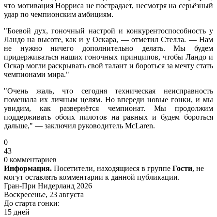
что мотивация Норриса не пострадает, несмотря на серьёзный
удар по чемпионским амбициям.
"Боевой дух, гоночный настрой и конкурентоспособность у
Ландо на высоте, как и у Оскара, — отметил Стелла. — Нам
не нужно ничего дополнительно делать. Мы будем
придерживаться наших гоночных принципов, чтобы Ландо и
Оскар могли раскрывать свой талант и бороться за мечту стать
чемпионами мира."
"Очень жаль, что сегодня техническая неисправность
помешала их личным целям. Но впереди новые гонки, и мы
увидим, как развернётся чемпионат. Мы продолжим
поддерживать обоих пилотов на равных и будем бороться
дальше," — заключил руководитель McLaren.
0
43
0 комментариев
Информация.
Посетители, находящиеся в группе
Гости
, не
могут оставлять комментарии к данной публикации.
Гран-При Нидерланд 2026
Воскресенье, 23 августа
До старта гонки:
15 дней