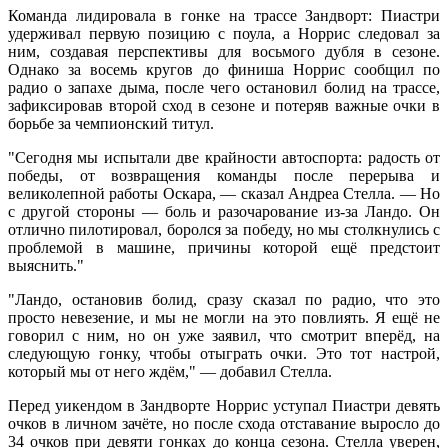
Команда лидировала в гонке на трассе Зандворт: Пиастри
удерживал первую позицию с поула, а Норрис следовал за
ним, создавая перспективы для восьмого дубля в сезоне.
Однако за восемь кругов до финиша Норрис сообщил по
радио о запахе дыма, после чего остановил болид на трассе,
зафиксировав второй сход в сезоне и потеряв важные очки в
борьбе за чемпионский титул.
"Сегодня мы испытали две крайности автоспорта: радость от
победы, от возвращения команды после перерыва и
великолепной работы Оскара, — сказал Андреа Стелла. — Но
с другой стороны — боль и разочарование из-за Ландо. Он
отлично пилотировал, боролся за победу, но мы столкнулись с
проблемой в машине, причины которой ещё предстоит
выяснить."
"Ландо, остановив болид, сразу сказал по радио, что это
просто невезение, и мы не могли на это повлиять. Я ещё не
говорил с ним, но он уже заявил, что смотрит вперёд, на
следующую гонку, чтобы отыграть очки. Это тот настрой,
который мы от него ждём," — добавил Стелла.
Перед уикендом в Зандворте Норрис уступал Пиастри девять
очков в личном зачёте, но после схода отставание выросло до
34 очков при девяти гонках до конца сезона. Стелла уверен,