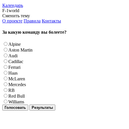
Календарь
F-1world
Сменить тему
О проекте
Правила
Контакты
За какую команду вы болеете?
Alpine
Aston Martin
Audi
Cadillac
Ferrari
Haas
McLaren
Mercedes
RB
Red Bull
Williams
Голосовать
Результаты