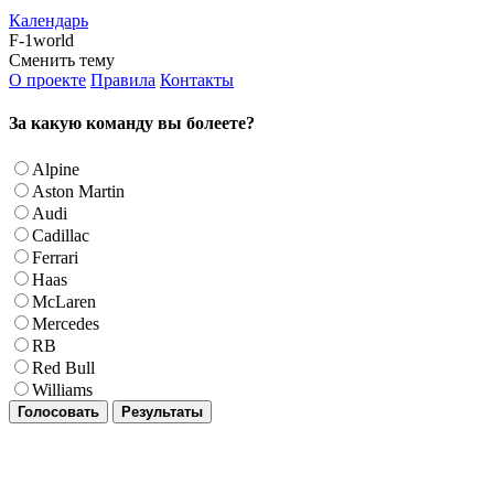
Календарь
F-1world
Сменить тему
О проекте
Правила
Контакты
За какую команду вы болеете?
Alpine
Aston Martin
Audi
Cadillac
Ferrari
Haas
McLaren
Mercedes
RB
Red Bull
Williams
Голосовать
Результаты