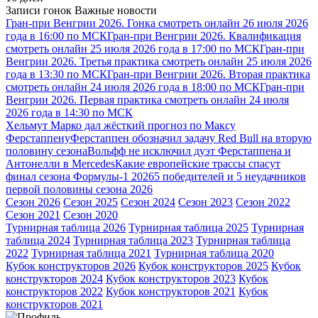
Записи гонок
Важные новости
Гран-при Венгрии 2026. Гонка смотреть онлайн 26 июля 2026
года в 16:00 по МСК
Гран-при Венгрии 2026. Квалификация
смотреть онлайн 25 июля 2026 года в 17:00 по МСК
Гран-при
Венгрии 2026. Третья практика смотреть онлайн 25 июля 2026
года в 13:30 по МСК
Гран-при Венгрии 2026. Вторая практика
смотреть онлайн 24 июля 2026 года в 18:00 по МСК
Гран-при
Венгрии 2026. Первая практика смотреть онлайн 24 июля
2026 года в 14:30 по МСК
Хельмут Марко дал жёсткий прогноз по Максу
Ферстаппену
Ферстаппен обозначил задачу Red Bull на вторую
половину сезона
Вольфф не исключил дуэт Ферстаппена и
Антонелли в Mercedes
Какие европейские трассы спасут
финал сезона Формулы-1 2026
5 победителей и 5 неудачников
первой половины сезона 2026
Сезон 2026
Сезон 2025
Сезон 2024
Сезон 2023
Сезон 2022
Сезон 2021
Сезон 2020
Турнирная таблица 2026
Турнирная таблица 2025
Турнирная
таблица 2024
Турнирная таблица 2023
Турнирная таблица
2022
Турнирная таблица 2021
Турнирная таблица 2020
Кубок конструкторов 2026
Кубок конструкторов 2025
Кубок
конструкторов 2024
Кубок конструкторов 2023
Кубок
конструкторов 2022
Кубок конструкторов 2021
Кубок
конструкторов 2021