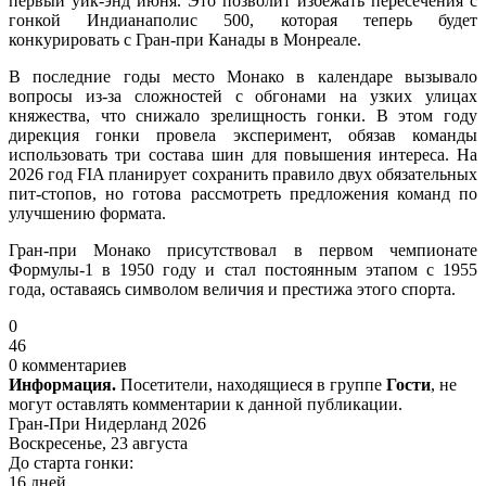
первый уик-энд июня. Это позволит избежать пересечения с
гонкой Индианаполис 500, которая теперь будет
конкурировать с Гран-при Канады в Монреале.
В последние годы место Монако в календаре вызывало
вопросы из-за сложностей с обгонами на узких улицах
княжества, что снижало зрелищность гонки. В этом году
дирекция гонки провела эксперимент, обязав команды
использовать три состава шин для повышения интереса. На
2026 год FIA планирует сохранить правило двух обязательных
пит-стопов, но готова рассмотреть предложения команд по
улучшению формата.
Гран-при Монако присутствовал в первом чемпионате
Формулы-1 в 1950 году и стал постоянным этапом с 1955
года, оставаясь символом величия и престижа этого спорта.
0
46
0 комментариев
Информация.
Посетители, находящиеся в группе
Гости
, не
могут оставлять комментарии к данной публикации.
Гран-При Нидерланд 2026
Воскресенье, 23 августа
До старта гонки:
16 дней