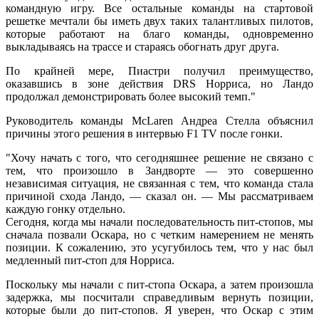
командную игру. Все остальные команды на стартовой
решетке мечтали бы иметь двух таких талантливых пилотов,
которые работают на благо команды, одновременно
выкладываясь на трассе и стараясь обогнать друг друга.
По крайней мере, Пиастри получил преимущество,
оказавшись в зоне действия DRS Норриса, но Ландо
продолжал демонстрировать более высокий темп."
Руководитель команды McLaren Андреа Стелла объяснил
причины этого решения в интервью F1 TV после гонки.
"Хочу начать с того, что сегодняшнее решение не связано с
тем, что произошло в Зандворте — это совершенно
независимая ситуация, не связанная с тем, что команда стала
причиной схода Ландо, — сказал он. — Мы рассматриваем
каждую гонку отдельно.
Сегодня, когда мы начали последовательность пит-стопов, мы
сначала позвали Оскара, но с четким намерением не менять
позиции. К сожалению, это усугубилось тем, что у нас был
медленный пит-стоп для Норриса.
Поскольку мы начали с пит-стопа Оскара, а затем произошла
задержка, мы посчитали справедливым вернуть позиции,
которые были до пит-стопов. Я уверен, что Оскар с этим