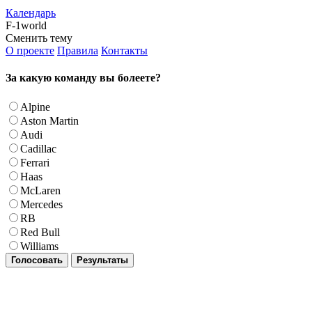
Календарь
F-1world
Сменить тему
О проекте
Правила
Контакты
За какую команду вы болеете?
Alpine
Aston Martin
Audi
Cadillac
Ferrari
Haas
McLaren
Mercedes
RB
Red Bull
Williams
Голосовать
Результаты