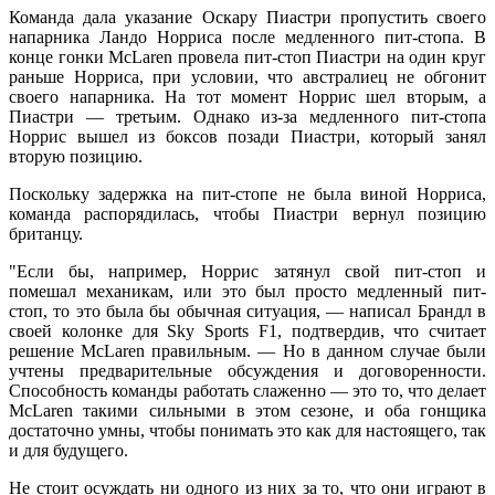
Команда дала указание Оскару Пиастри пропустить своего
напарника Ландо Норриса после медленного пит-стопа. В
конце гонки McLaren провела пит-стоп Пиастри на один круг
раньше Норриса, при условии, что австралиец не обгонит
своего напарника. На тот момент Норрис шел вторым, а
Пиастри — третьим. Однако из-за медленного пит-стопа
Норрис вышел из боксов позади Пиастри, который занял
вторую позицию.
Поскольку задержка на пит-стопе не была виной Норриса,
команда распорядилась, чтобы Пиастри вернул позицию
британцу.
"Если бы, например, Норрис затянул свой пит-стоп и
помешал механикам, или это был просто медленный пит-
стоп, то это была бы обычная ситуация, — написал Брандл в
своей колонке для Sky Sports F1, подтвердив, что считает
решение McLaren правильным. — Но в данном случае были
учтены предварительные обсуждения и договоренности.
Способность команды работать слаженно — это то, что делает
McLaren такими сильными в этом сезоне, и оба гонщика
достаточно умны, чтобы понимать это как для настоящего, так
и для будущего.
Не стоит осуждать ни одного из них за то, что они играют в