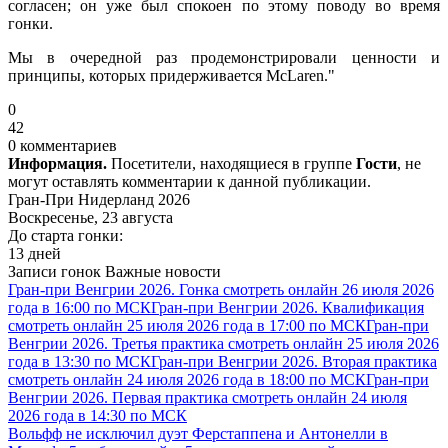
согласен; он уже был спокоен по этому поводу во время
гонки.
Мы в очередной раз продемонстрировали ценности и
принципы, которых придерживается McLaren."
0
42
0 комментариев
Информация.
Посетители, находящиеся в группе
Гости
, не
могут оставлять комментарии к данной публикации.
Гран-При Нидерланд 2026
Воскресенье, 23 августа
До старта гонки:
13 дней
Записи гонок
Важные новости
Гран-при Венгрии 2026. Гонка смотреть онлайн 26 июля 2026
года в 16:00 по МСК
Гран-при Венгрии 2026. Квалификация
смотреть онлайн 25 июля 2026 года в 17:00 по МСК
Гран-при
Венгрии 2026. Третья практика смотреть онлайн 25 июля 2026
года в 13:30 по МСК
Гран-при Венгрии 2026. Вторая практика
смотреть онлайн 24 июля 2026 года в 18:00 по МСК
Гран-при
Венгрии 2026. Первая практика смотреть онлайн 24 июля
2026 года в 14:30 по МСК
Вольфф не исключил дуэт Ферстаппена и Антонелли в