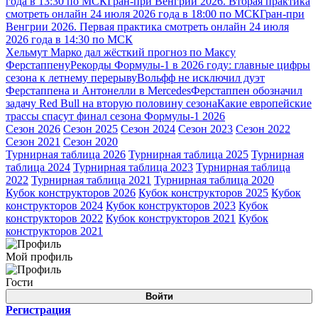
года в 13:30 по МСК
Гран-при Венгрии 2026. Вторая практика
смотреть онлайн 24 июля 2026 года в 18:00 по МСК
Гран-при
Венгрии 2026. Первая практика смотреть онлайн 24 июля
2026 года в 14:30 по МСК
Хельмут Марко дал жёсткий прогноз по Максу
Ферстаппену
Рекорды Формулы-1 в 2026 году: главные цифры
сезона к летнему перерыву
Вольфф не исключил дуэт
Ферстаппена и Антонелли в Mercedes
Ферстаппен обозначил
задачу Red Bull на вторую половину сезона
Какие европейские
трассы спасут финал сезона Формулы-1 2026
Сезон 2026
Сезон 2025
Сезон 2024
Сезон 2023
Сезон 2022
Сезон 2021
Сезон 2020
Турнирная таблица 2026
Турнирная таблица 2025
Турнирная
таблица 2024
Турнирная таблица 2023
Турнирная таблица
2022
Турнирная таблица 2021
Турнирная таблица 2020
Кубок конструкторов 2026
Кубок конструкторов 2025
Кубок
конструкторов 2024
Кубок конструкторов 2023
Кубок
конструкторов 2022
Кубок конструкторов 2021
Кубок
конструкторов 2021
Мой профиль
Гости
Войти
Регистрация