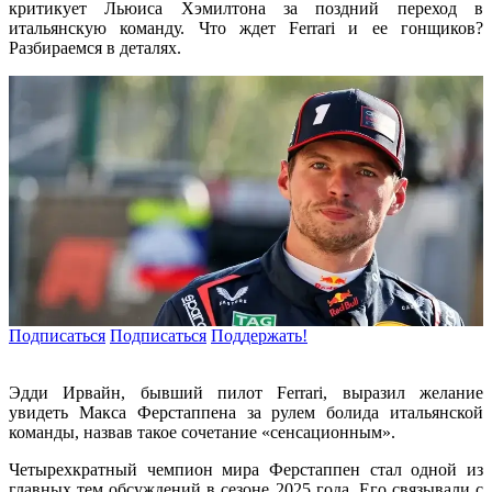
критикует Льюиса Хэмилтона за поздний переход в
итальянскую команду. Что ждет Ferrari и ее гонщиков?
Разбираемся в деталях.
Подписаться
Подписаться
Поддержать!
Эдди Ирвайн, бывший пилот Ferrari, выразил желание
увидеть Макса Ферстаппена за рулем болида итальянской
команды, назвав такое сочетание «сенсационным».
Четырехкратный чемпион мира Ферстаппен стал одной из
главных тем обсуждений в сезоне 2025 года. Его связывали с