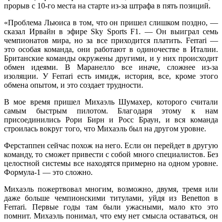
прорыв с 10-го места на старте из-за штрафа в пять позиций.
«Проблема Льюиса в том, что он пришел слишком поздно, —
сказал Ирвайн в эфире Sky Sports F1. — Он выиграл семь
чемпионатов мира, но за все приходится платить. Ferrari —
это особая команда, они работают в одиночестве в Италии.
Британские команды окружены другими, и у них происходит
обмен идеями. В Маранелло все иначе, сложнее из-за
изоляции. У Ferrari есть имидж, история, все, кроме этого
обмена опытом, и это создает трудности.
В мое время пришел Михаэль Шумахер, которого считали
самым быстрым пилотом. Благодаря этому к нам
присоединились Рори Бирн и Росс Браун, и вся команда
строилась вокруг того, что Михаэль был на другом уровне.
Ферстаппен сейчас похож на него. Если он перейдет в другую
команду, то сможет привести с собой много специалистов. Без
целостной системы все находятся примерно на одном уровне.
Формула-1 — это сложно.
Михаэль пожертвовал многим, возможно, двумя, тремя или
даже больше чемпионскими титулами, уйдя из Benetton в
Ferrari. Первые годы там были ужасными, мало кто это
помнит. Михаэль понимал, что ему нет смысла оставаться, он