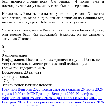
был намного лучше всех. Он решил: «Я пойду туда и
посмотрю, что могу сделать», и это было невероятно.
Но людям забывают, что на это ушло четыре года. Он всегда
был близко, но было видно, как он выжимал из машины все,
чтобы быть в лидерах. Победа могла и не случиться.
Я бы очень хотел, чтобы Ферстаппен пришел в Ferrari. Думаю,
они вместе были бы сенсацией. Надеюсь, он не затянет с
этим, как Льюис.»
0
77
0 комментариев
Информация.
Посетители, находящиеся в группе
Гости
, не
могут оставлять комментарии к данной публикации.
Гран-При Нидерланд 2026
Воскресенье, 23 августа
До старта гонки:
17 дней
Записи гонок
Важные новости
Гран-при Венгрии 2026. Гонка смотреть онлайн 26 июля 2026
года в 16:00 по МСК
Гран-при Венгрии 2026. Квалификация
смотреть онлайн 25 июля 2026 года в 17:00 по МСК
Гран-при
Венгрии 2026. Третья практика смотреть онлайн 25 июля 2026