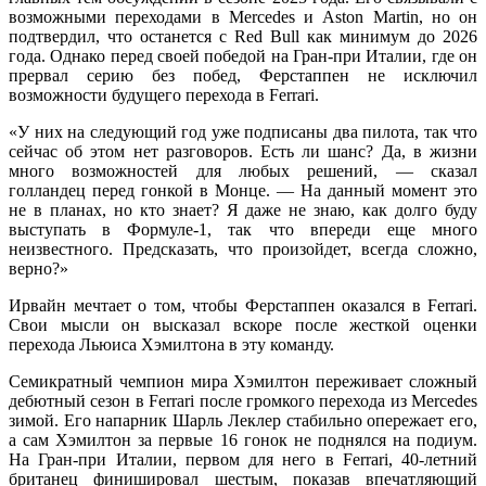
возможными переходами в Mercedes и Aston Martin, но он
подтвердил, что останется с Red Bull как минимум до 2026
года. Однако перед своей победой на Гран-при Италии, где он
прервал серию без побед, Ферстаппен не исключил
возможности будущего перехода в Ferrari.
«У них на следующий год уже подписаны два пилота, так что
сейчас об этом нет разговоров. Есть ли шанс? Да, в жизни
много возможностей для любых решений, — сказал
голландец перед гонкой в Монце. — На данный момент это
не в планах, но кто знает? Я даже не знаю, как долго буду
выступать в Формуле-1, так что впереди еще много
неизвестного. Предсказать, что произойдет, всегда сложно,
верно?»
Ирвайн мечтает о том, чтобы Ферстаппен оказался в Ferrari.
Свои мысли он высказал вскоре после жесткой оценки
перехода Льюиса Хэмилтона в эту команду.
Семикратный чемпион мира Хэмилтон переживает сложный
дебютный сезон в Ferrari после громкого перехода из Mercedes
зимой. Его напарник Шарль Леклер стабильно опережает его,
а сам Хэмилтон за первые 16 гонок не поднялся на подиум.
На Гран-при Италии, первом для него в Ferrari, 40-летний
британец финишировал шестым, показав впечатляющий